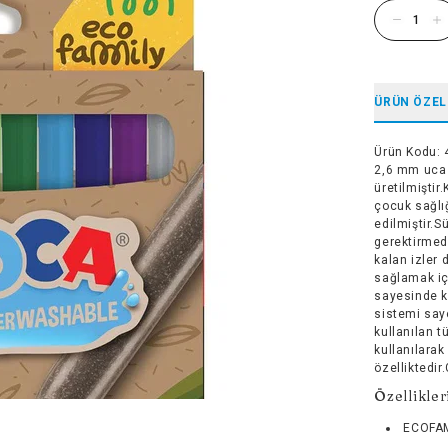
ÜRÜN ÖZEL
Ürün Kodu
:
2,6 mm uca 
üretilmişti
çocuk sağlı
edilmiştir.
gerektirmede
kalan izler 
sağlamak iç
sayesinde k
sistemi say
kullanılan 
kullanılarak
özelliktedir
Özellikler
ECOFAM