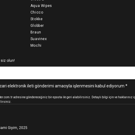
Aqua Wipes
Chicco
Stokke
Globber
Braun
Suavinex
Mochi
 siz olun!
cari elektronik ileti gönderimi amacıyla işlenmesini kabul ediyorum *
.com.tr adresine göndereceğiniz bir eposta ile geri alabilirsiniz. Detaylı bilgi için ve haklarınız
lirsiniz.
ami Giyim, 2025