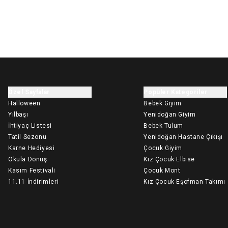
Özel Sayfalar
Popüler Kategoriler
Halloween
Bebek Giyim
Yılbaşı
Yenidoğan Giyim
İhtiyaç Listesi
Bebek Tulum
Tatil Sezonu
Yenidoğan Hastane Çıkışı
Karne Hediyesi
Çocuk Giyim
Okula Dönüş
Kız Çocuk Elbise
Kasım Festivali
Çocuk Mont
11.11 İndirimleri
Kız Çocuk Eşofman Takımı