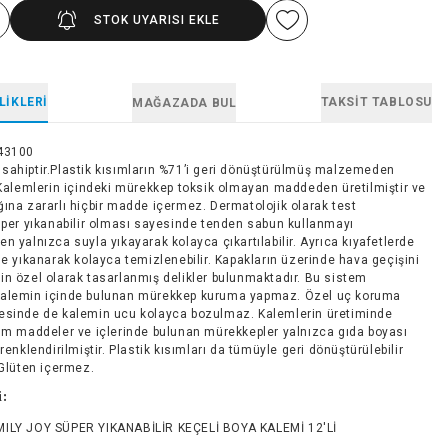
STOK UYARISI EKLE
LIKLERI
TAKSIT TABLOSU
MAĞAZADA BUL
43100
sahiptir.Plastik kısımların %71’i geri dönüştürülmüş malzemeden
r.Kalemlerin içindeki mürekkep toksik olmayan maddeden üretilmiştir ve
ğına zararlı hiçbir madde içermez. Dermatolojik olarak test
Süper yıkanabilir olması sayesinde tenden sabun kullanmayı
n yalnızca suyla yıkayarak kolayca çıkartılabilir. Ayrıca kıyafetlerde
de yıkanarak kolayca temizlenebilir. Kapakların üzerinde hava geçişini
in özel olarak tasarlanmış delikler bulunmaktadır. Bu sistem
alemin içinde bulunan mürekkep kuruma yapmaz. Özel uç koruma
esinde de kalemin ucu kolayca bozulmaz. Kalemlerin üretiminde
tüm maddeler ve içlerinde bulunan mürekkepler yalnızca gıda boyası
 renklendirilmiştir. Plastik kısımları da tümüyle geri dönüştürülebilir
.Glüten içermez.
i:
ILY JOY SÜPER YIKANABİLİR KEÇELİ BOYA KALEMİ 12'Lİ