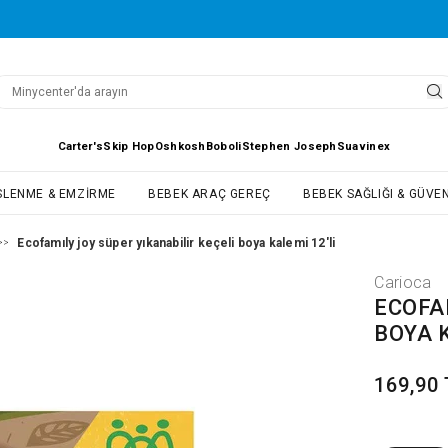
Carter's
Skip Hop
Oshkosh
Boboli
Stephen Joseph
Suavinex
SLENME & EMZIRME
BEBEK ARAÇ GEREÇ
BEBEK SAĞLIĞI & GÜVEN
Ecofamıly joy süper yıkanabilir keçeli boya kalemi 12'li
>>
Carioca
ECOFA
BOYA K
169,90