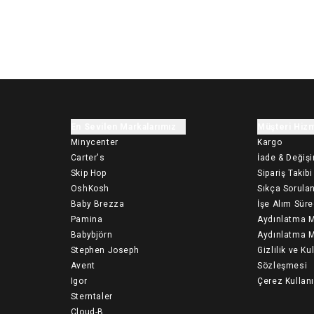
En Sevilen Markalarımız
Müşteri Hizm
Minycenter
Kargo
Carter's
İade & Değiş
Skip Hop
Sipariş Takibi
OshKosh
Sıkça Sorulan
Baby Brezza
İşe Alım Süre
Pamina
Aydınlatma M
Babybjörn
Aydınlatma M
Stephen Joseph
Gizlilik ve Ku
Avent
Sözleşmesi
Igor
Çerez Kullan
Sterntaler
Cloud-B