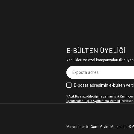
E-BÜLTEN ÜYELIĞI
Yenilikleri ve özel kampanyaları ilk duyan
E-posta adresimin e-bülten ve ti
* Açık Rızanızı dilediğiniz zaman kvkk@minycenter
İşlenmesine İlişkin Aydınlatma Metnini
inceleyebi
Minycenter bir Gami Giyim Markasıdır.
© G