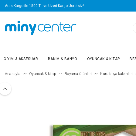
Aras Kargo ile 1500 TL ve Üzeri Kargo Ücretsiz!
GIYIM & AKSESUAR
BAKIM & BANYO
OYUNCAK & KITAP
BE
Anasayfa
Oyuncak & kitap
Boyama ürünleri
Kuru boya kalemleri
>>
>>
>>