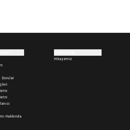
etleri
Hakkımızda
Hikayemiz
im
 Sorular
çleri
etni
etni
llanıcı
ımı Hakkında