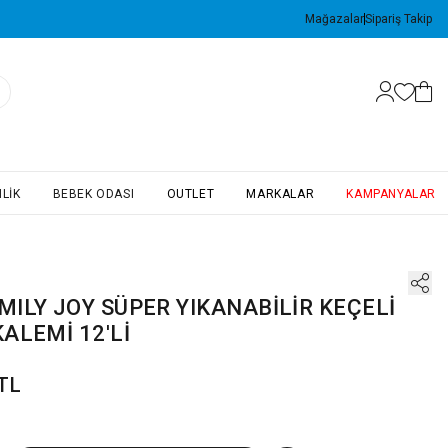
Mağazalar
Sipariş Takip
LIK
BEBEK ODASI
OUTLET
MARKALAR
KAMPANYALAR
MILY JOY SÜPER YIKANABİLİR KEÇELİ
ALEMİ 12'Lİ
 TL