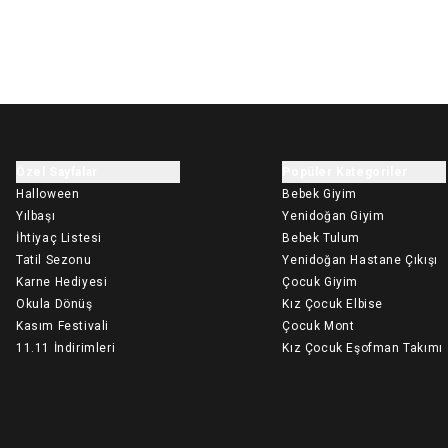
Özel Sayfalar
Popüler Kategoriler
Halloween
Bebek Giyim
Yılbaşı
Yenidoğan Giyim
İhtiyaç Listesi
Bebek Tulum
Tatil Sezonu
Yenidoğan Hastane Çıkışı
Karne Hediyesi
Çocuk Giyim
Okula Dönüş
Kız Çocuk Elbise
Kasım Festivali
Çocuk Mont
11.11 İndirimleri
Kız Çocuk Eşofman Takımı