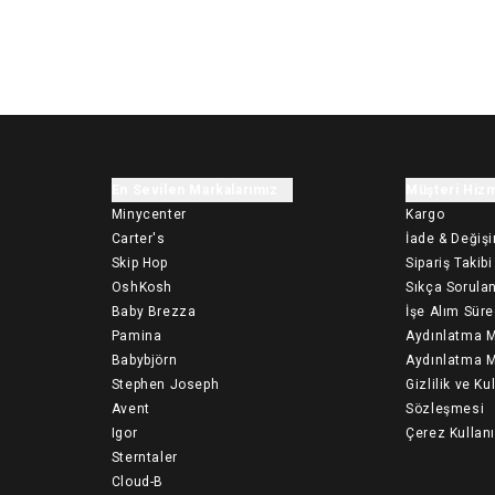
En Sevilen Markalarımız
Müşteri Hizm
Minycenter
Kargo
Carter's
İade & Değiş
Skip Hop
Sipariş Takibi
OshKosh
Sıkça Sorulan
Baby Brezza
İşe Alım Süre
Pamina
Aydınlatma M
Babybjörn
Aydınlatma M
Stephen Joseph
Gizlilik ve Ku
Avent
Sözleşmesi
Igor
Çerez Kullan
Sterntaler
Cloud-B