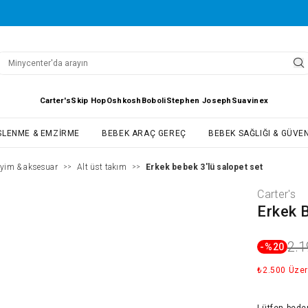
Carter's
Skip Hop
Oshkosh
Boboli
Stephen Joseph
Suavinex
SLENME & EMZIRME
BEBEK ARAÇ GEREÇ
BEBEK SAĞLIĞI & GÜVEN
iyim & aksesuar
Alt üst takım
Erkek bebek 3'lü salopet set
>>
>>
Carter's
Erkek B
2.1
-%
20
₺2.500 Üzer
Lütfen
bede