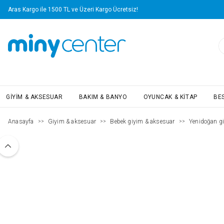
Aras Kargo ile 1500 TL ve Üzeri Kargo Ücretsiz!
GIYIM & AKSESUAR
BAKIM & BANYO
OYUNCAK & KITAP
BE
Anasayfa
Giyim & aksesuar
Bebek giyim & aksesuar
Yenidoğan g
>>
>>
>>