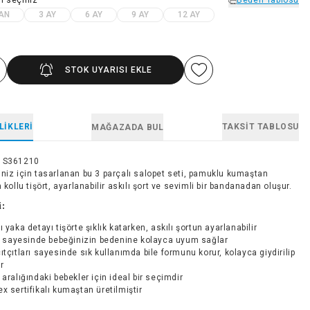
AN
3 AY
6 AY
9 AY
12 AY
STOK UYARISI EKLE
LIKLERI
TAKSIT TABLOSU
MAĞAZADA BUL
1S361210
iniz için tasarlanan bu 3 parçalı salopet seti, pamuklu kumaştan
a kollu tişört, ayarlanabilir askılı şort ve sevimli bir bandanadan oluşur.
i:
ı yaka detayı tişörte şıklık katarken, askılı şortun ayarlanabilir
 sayesinde bebeğinizin bedenine kolayca uyum sağlar
ıtçıtları sayesinde sık kullanımda bile formunu korur, kolayca giydirilip
ir
 aralığındaki bebekler için ideal bir seçimdir
x sertifikalı kumaştan üretilmiştir