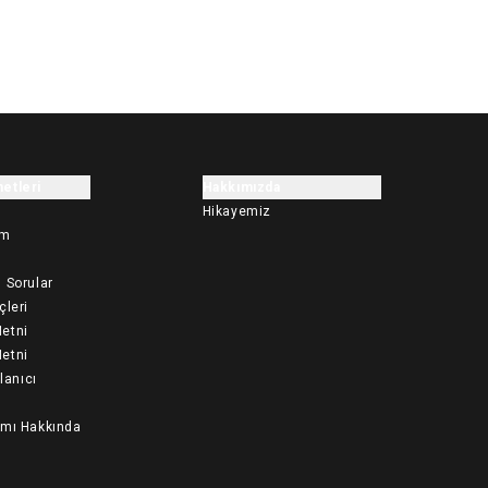
etleri
Hakkımızda
Hikayemiz
im
 Sorular
çleri
etni
etni
llanıcı
ımı Hakkında