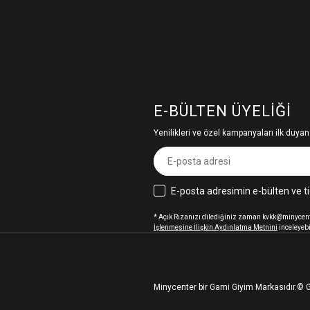
E-BÜLTEN ÜYELIĞI
Yenilikleri ve özel kampanyaları ilk duyan
E-posta adresimin e-bülten ve ti
* Açık Rızanızı dilediğiniz zaman kvkk@minycenter
İşlenmesine İlişkin Aydınlatma Metnini
inceleyebi
Minycenter bir Gami Giyim Markasıdır.
© G