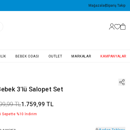
Mağazalar
Sipariş Takip
LIK
BEBEK ODASI
OUTLET
MARKALAR
KAMPANYALAR
ebek 3'lü Salopet Set
99,99 TL
1.759,99 TL
i Sepette %10 İndirim
n
seçiniz
Beden Tablosu