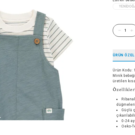
YENIDOĞ
ÜRÜN ÖZEL
Ürün Kodu
:
Minik bebeğ
üretilen kıs
Özellikler
Ribanal
düğmeleri
Güçlü ç
çıkarılabil
0-24 ay
Oeko-Te