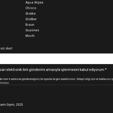
Aqua Wipes
Chicco
Stokke
Globber
Braun
Suavinex
Mochi
 siz olun!
cari elektronik ileti gönderimi amacıyla işlenmesini kabul ediyorum *
.com.tr adresine göndereceğiniz bir eposta ile geri alabilirsiniz. Detaylı bilgi için ve haklarınız
lirsiniz.
ami Giyim, 2025