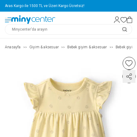
Aras Kargo ile 1500 TL ve Üzeri Kargo Ücretsiz!
Anasayfa
Giyim & aksesuar
Bebek giyim & aksesuar
Bebek giyim
>>
>>
>>