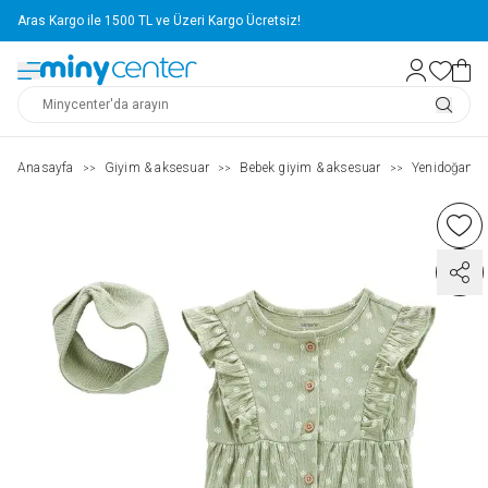
Aras Kargo ile 1500 TL ve Üzeri Kargo Ücretsiz!
Anasayfa
Giyim & aksesuar
Bebek giyim & aksesuar
Yenidoğan g
>>
>>
>>