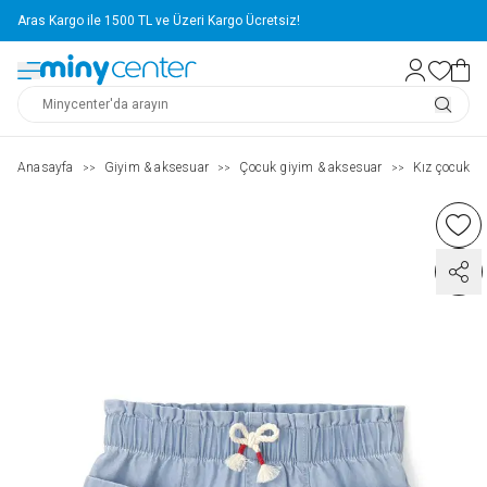
Aras Kargo ile 1500 TL ve Üzeri Kargo Ücretsiz!
Anasayfa
Giyim & aksesuar
Çocuk giyim & aksesuar
Kız çocuk ( 2
>>
>>
>>