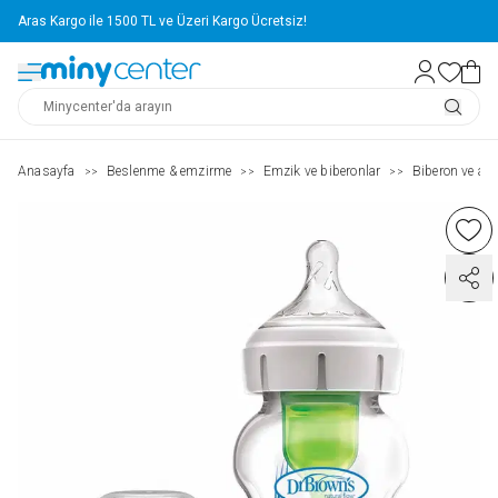
Aras Kargo ile 1500 TL ve Üzeri Kargo Ücretsiz!
Anasayfa
Beslenme & emzirme
Emzik ve biberonlar
Biberon ve aks
>>
>>
>>