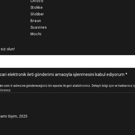
Chicco
Stokke
Globber
Braun
Suavinex
Mochi
 siz olun!
cari elektronik ileti gönderimi amacıyla işlenmesini kabul ediyorum *
.com.tr adresine göndereceğiniz bir eposta ile geri alabilirsiniz. Detaylı bilgi için ve haklarınız
lirsiniz.
ami Giyim, 2025