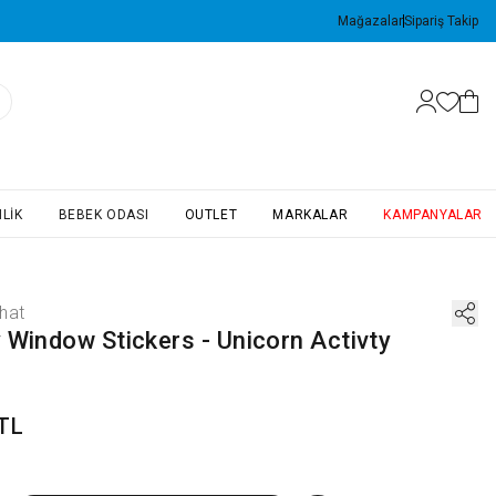
Mağazalar
Sipariş Takip
LIK
BEBEK ODASI
OUTLET
MARKALAR
KAMPANYALAR
hat
 Window Stickers - Unicorn Activty
 TL