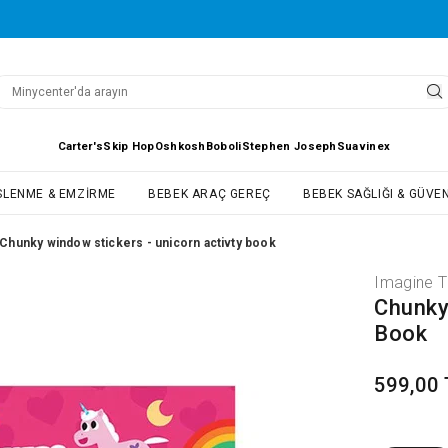
Carter's
Skip Hop
Oshkosh
Boboli
Stephen Joseph
Suavinex
SLENME & EMZIRME
BEBEK ARAÇ GEREÇ
BEBEK SAĞLIĞI & GÜVEN
Chunky window stickers - unicorn activty book
Imagine T
Chunky
Book
599,00