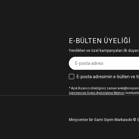
E-BÜLTEN ÜYELIĞI
Yenilikleri ve özel kampanyaları ilk duyan
E-posta adresimin e-bülten ve ti
* Açık Rızanızı dilediğiniz zaman kvkk@minycenter
İşlenmesine İlişkin Aydınlatma Metnini
inceleyebi
Minycenter bir Gami Giyim Markasıdır.
© G