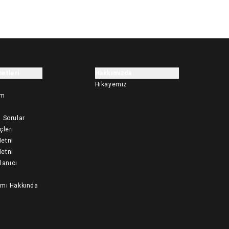
etleri
Hakkımızda
Hikayemiz
im
 Sorular
çleri
etni
etni
llanıcı
ımı Hakkında