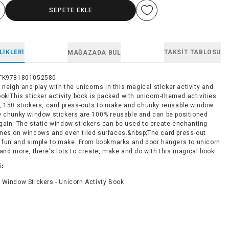
SEPETE EKLE
LIKLERI
TAKSIT TABLOSU
MAĞAZADA BUL
TK9781801052580
 neigh and play with the unicorns in this magical sticker activity and
ok!This sticker activity book is packed with unicorn-themed activities
, 150 stickers, card press-outs to make and chunky reusable window
e chunky window stickers are 100% reusable and can be positioned
gain. The static window stickers can be used to create enchanting
nes on windows and even tiled surfaces.&nbsp;The card press-out
e fun and simple to make. From bookmarks and door hangers to unicorn
and more, there's lots to create, make and do with this magical book!
i:
 Window Stickers - Unicorn Activty Book