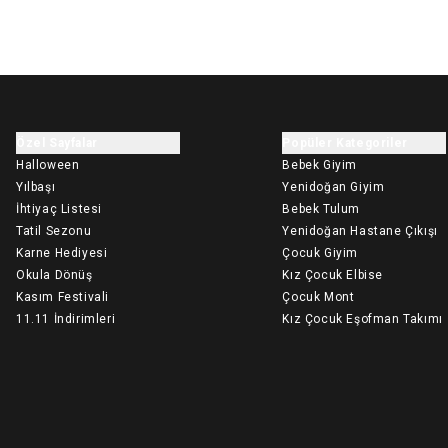
Özel Sayfalar
Popüler Kategoriler
Halloween
Bebek Giyim
Yılbaşı
Yenidoğan Giyim
İhtiyaç Listesi
Bebek Tulum
Tatil Sezonu
Yenidoğan Hastane Çıkışı
Karne Hediyesi
Çocuk Giyim
Okula Dönüş
Kız Çocuk Elbise
Kasım Festivali
Çocuk Mont
11.11 İndirimleri
Kız Çocuk Eşofman Takımı