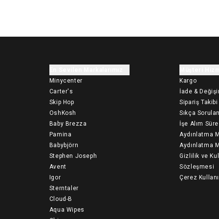
En Sevilen Markalarımız
Müşteri Hizm
Minycenter
Kargo
Carter's
İade & Değiş
Skip Hop
Sipariş Takibi
OshKosh
Sıkça Sorulan
Baby Brezza
İşe Alım Süre
Pamina
Aydınlatma M
Babybjörn
Aydınlatma M
Stephen Joseph
Gizlilik ve Ku
Avent
Sözleşmesi
Igor
Çerez Kullan
Sterntaler
Cloud-B
Aqua Wipes