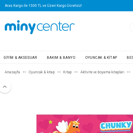
Aras Kargo ile 1500 TL ve Üzeri Kargo Ücretsiz!
GIYIM & AKSESUAR
BAKIM & BANYO
OYUNCAK & KITAP
BE
Anasayfa
Oyuncak & kitap
Kitap
Aktivite ve boyama kitapları
>>
>>
>>
>>