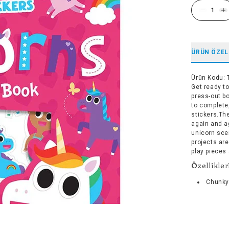
ÜRÜN ÖZEL
Ürün Kodu
:
Get ready to
press-out bo
to complete
stickers.Th
again and a
unicorn sce
projects ar
play pieces 
Özellikler
Chunky