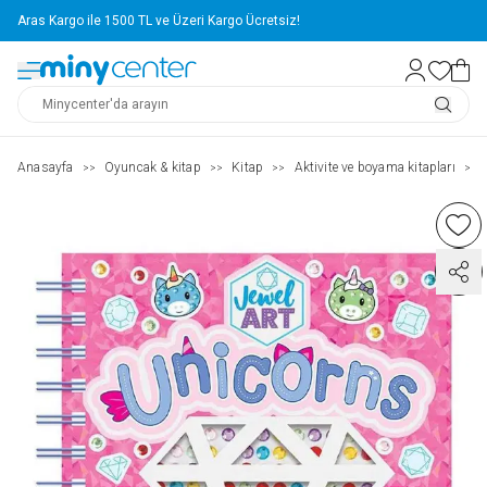
Aras Kargo ile 1500 TL ve Üzeri Kargo Ücretsiz!
Anasayfa
Oyuncak & kitap
Kitap
Aktivite ve boyama kitapları
>>
>>
>>
>>