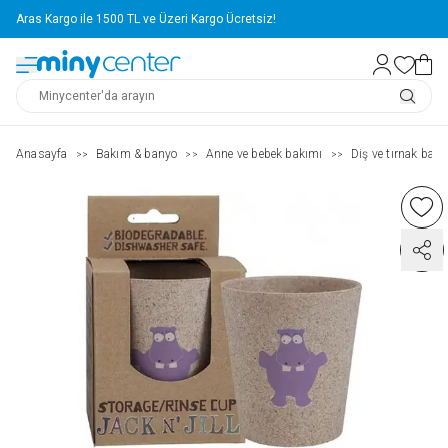
Aras Kargo ile 1500 TL ve Üzeri Kargo Ücretsiz!
Anasayfa
Bakım & banyo
Anne ve bebek bakımı
Diş ve tırnak bakı
>>
>>
>>