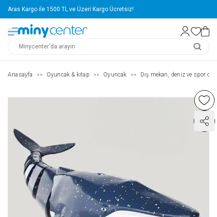
Aras Kargo ile 1500 TL ve Üzeri Kargo Ücretsiz!
Anasayfa
Oyuncak & kitap
Oyuncak
Dış mekan, deniz ve spor oyu
>>
>>
>>