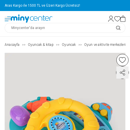
Aras Kargo ile 1500 TL ve Üzeri Kargo Ücretsiz!
Anasayfa
Oyuncak & kitap
Oyuncak
Oyun ve aktivite merkezleri
>>
>>
>>
>