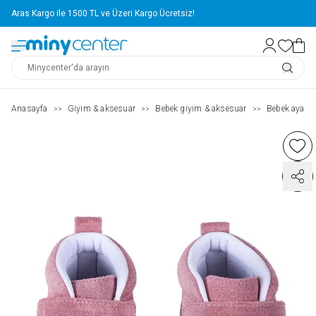
Aras Kargo ile 1500 TL ve Üzeri Kargo Ücretsiz!
Anasayfa
Giyim & aksesuar
Bebek giyim & aksesuar
Bebek ayakka
>>
>>
>>