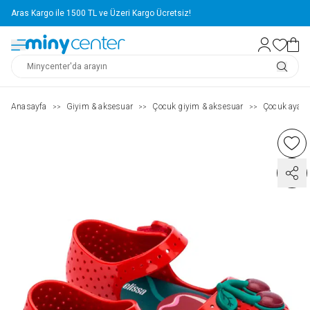
Aras Kargo ile 1500 TL ve Üzeri Kargo Ücretsiz!
Anasayfa
Giyim & aksesuar
Çocuk giyim & aksesuar
Çocuk ayakk
>>
>>
>>