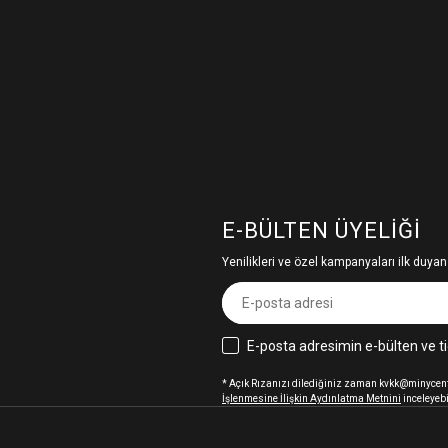
E-BÜLTEN ÜYELIĞI
Yenilikleri ve özel kampanyaları ilk duyan
E-posta adresimin e-bülten ve ti
* Açık Rızanızı dilediğiniz zaman kvkk@minycenter
İşlenmesine İlişkin Aydınlatma Metnini
inceleyebi