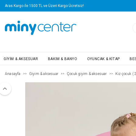
Aras Kargo ile 1500 TL ve Üzeri Kargo Ücretsiz!
GIYIM & AKSESUAR
BAKIM & BANYO
OYUNCAK & KITAP
BE
Anasayfa
Giyim & aksesuar
Çocuk giyim & aksesuar
Kız çocuk ( 2
>>
>>
>>