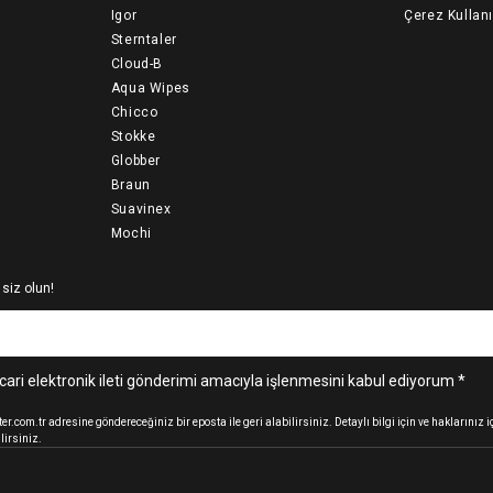
Igor
Çerez Kullan
Sterntaler
Cloud-B
Aqua Wipes
Chicco
Stokke
Globber
Braun
Suavinex
Mochi
 siz olun!
cari elektronik ileti gönderimi amacıyla işlenmesini kabul ediyorum *
.com.tr adresine göndereceğiniz bir eposta ile geri alabilirsiniz. Detaylı bilgi için ve haklarınız
lirsiniz.