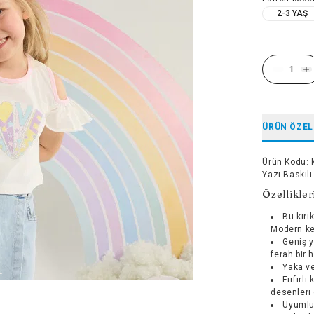
2-3 YAŞ
ÜRÜN ÖZEL
Ürün Kodu
:
Yazı Baskılı
Özellikler
Bu kırı
Modern kes
Geniş y
ferah bir 
Yaka ve
Fırfırl
desenleri 
Uyumlu 