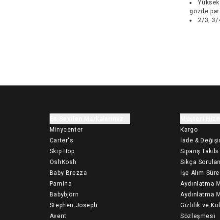
Yüksek 
gözde par
2/3, 3/
En Sevilen Markalarımız
Müşteri Hizm
Minycenter
Kargo
Carter's
İade & Değiş
Skip Hop
Sipariş Takibi
OshKosh
Sıkça Sorulan
Baby Brezza
İşe Alım Süre
Pamina
Aydınlatma M
Babybjörn
Aydınlatma M
Stephen Joseph
Gizlilik ve Ku
Avent
Sözleşmesi