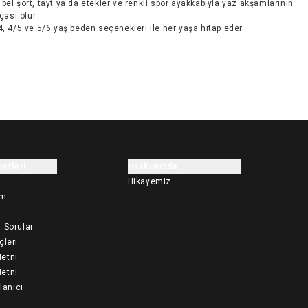
bel şort, tayt ya da etekler ve renkli spor ayakkabıyla yaz akşamlarının
çası olur
4, 4/5 ve 5/6 yaş beden seçenekleri ile her yaşa hitap eder
etleri
Hakkımızda
Hikayemiz
im
 Sorular
çleri
etni
etni
llanıcı