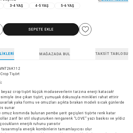
3-4 YAŞ
4-5 YAŞ
5-6 YAŞ
SEPETE EKLE
LIKLERI
TAKSIT TABLOSU
MAĞAZADA BUL
MNT26K112
 Crop Tişört
i:
k beyaz crop tişört küçük modaseverlerin tarzına enerji katacak!
imiyle öne çıkan tişört, yumuşak dokusuyla minikleri rahat ettirir
uvarlak yaka formu ve omuzları açıkta bırakan modeli sıcak günlerde
his sunar
 omuz kısmında bulunan pembe şerit geçişleri tişörte renk katar
ı kollar zarif bir stil oluştururken rengarenk “LOVE” yazı baskısı ve yıldız
çocukların enerjik ruhunu yansıtır
tasarımıyla enerjik kombinlerin tamamlayıcısı olur