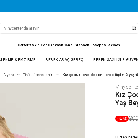
Carter's
Skip Hop
Oshkosh
Boboli
Stephen Joseph
Suavinex
SLENME & EMZIRME
BEBEK ARAÇ GEREÇ
BEBEK SAĞLIĞI & GÜVEN
 - 8 yaş)
Tişört / sweatshirt
Kız çocuk love desenli crop tişört 2 yaş-
>>
>>
Minycente
Kız Ço
Yaş Be
899
-%
50
Lütfen
bede