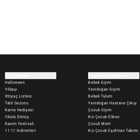
Özel Sayfalar
Popüler Kategoriler
Halloween
Bebek Giyim
Yılbaşı
Yenidoğan Giyim
İhtiyaç Listesi
Bebek Tulum
Tatil Sezonu
Yenidoğan Hastane Çıkışı
Karne Hediyesi
Çocuk Giyim
Okula Dönüş
Kız Çocuk Elbise
Kasım Festivali
Çocuk Mont
11.11 İndirimleri
Kız Çocuk Eşofman Takımı