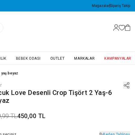
Mağazalar
Sipariş Takip
LIK
BEBEK ODASI
OUTLET
MARKALAR
KAMPANYALAR
6 yaş beyaz
r
cuk Love Desenli Crop Tişört 2 Yaş-6
yaz
,99 TL
450,00 TL
n
seçiniz
Beden Tablosu