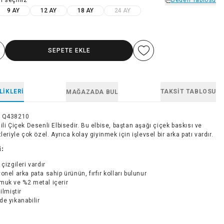
9 AY
12 AY
18 AY
24 AY
SEPETE EKLE
LIKLERI
TAKSIT TABLOSU
MAĞAZADA BUL
1Q438210
ili Çiçek Desenli Elbisedir. Bu elbise, baştan aşağı çiçek baskısı ve
tleriyle çok özel. Ayrıca kolay giyinmek için işlevsel bir arka patı vardır.
i:
 çizgileri vardır
onel arka pata sahip ürünün, fırfır kolları bulunur
muk ve %2 metal içerir
ilmiştir
e yıkanabilir