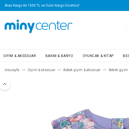
Aras Kargo ile 1500 TL ve Üzeri Kargo Ücretsiz!
GIYIM & AKSESUAR
BAKIM & BANYO
OYUNCAK & KITAP
BE
Anasayfa
Giyim & aksesuar
Bebek giyim & aksesuar
Bebek giyim
>>
>>
>>