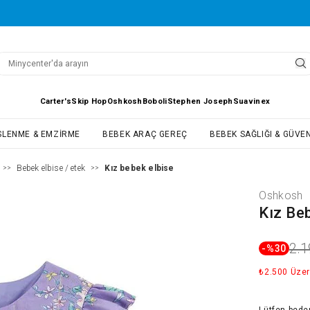
Carter's
Skip Hop
Oshkosh
Boboli
Stephen Joseph
Suavinex
SLENME & EMZIRME
BEBEK ARAÇ GEREÇ
BEBEK SAĞLIĞI & GÜVEN
Bebek elbise / etek
Kız bebek elbise
>>
>>
Oshkosh
Kız Be
2.1
-%
30
₺2.500 Üzer
Lütfen
bede