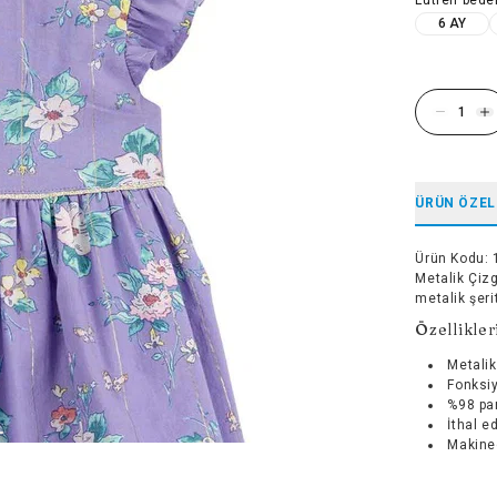
6 AY
ÜRÜN ÖZEL
Ürün Kodu
:
Metalik Çizg
metalik şeri
Özellikler
Metalik
Fonksiy
%98 pa
İthal ed
Makined