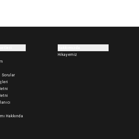
etleri
Hakkımızda
Hikayemiz
im
 Sorular
çleri
etni
etni
llanıcı
ımı Hakkında