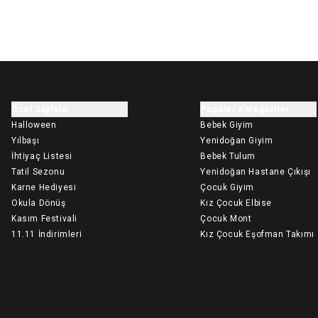
Özel Sayfalar
Popüler Kategoriler
Halloween
Bebek Giyim
Yılbaşı
Yenidoğan Giyim
İhtiyaç Listesi
Bebek Tulum
Tatil Sezonu
Yenidoğan Hastane Çıkışı
Karne Hediyesi
Çocuk Giyim
Okula Dönüş
Kız Çocuk Elbise
Kasım Festivali
Çocuk Mont
11.11 İndirimleri
Kız Çocuk Eşofman Takımı