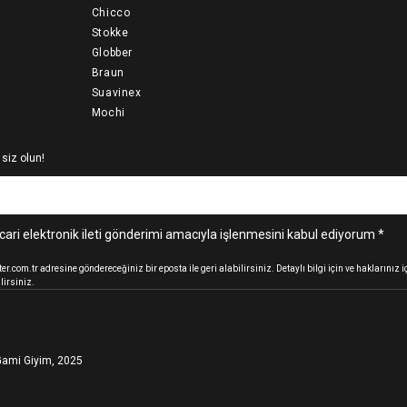
Chicco
Stokke
Globber
Braun
Suavinex
Mochi
 siz olun!
cari elektronik ileti gönderimi amacıyla işlenmesini kabul ediyorum *
.com.tr adresine göndereceğiniz bir eposta ile geri alabilirsiniz. Detaylı bilgi için ve haklarınız
lirsiniz.
ami Giyim, 2025