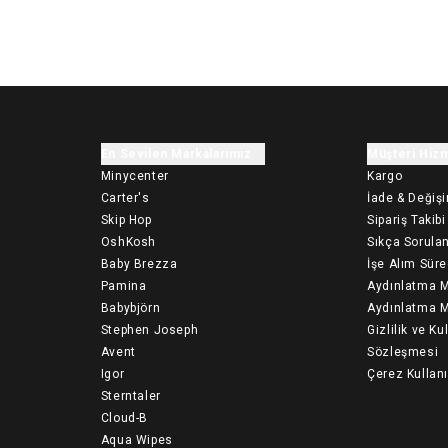
En Sevilen Markalarımız
Müşteri Hizm
Minycenter
Kargo
Carter's
İade & Değiş
Skip Hop
Sipariş Takibi
OshKosh
Sıkça Sorulan
Baby Brezza
İşe Alım Süre
Pamina
Aydınlatma M
Babybjörn
Aydınlatma M
Stephen Joseph
Gizlilik ve Ku
Avent
Sözleşmesi
Igor
Çerez Kullan
Sterntaler
Cloud-B
Aqua Wipes