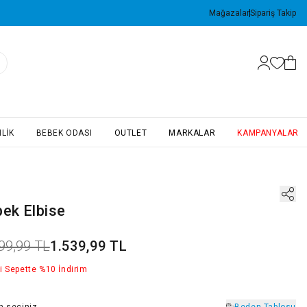
Mağazalar
Sipariş Takip
LIK
BEBEK ODASI
OUTLET
MARKALAR
KAMPANYALAR
bek Elbise
99,99 TL
1.539,99 TL
i Sepette %10 İndirim
n
seçiniz
Beden Tablosu