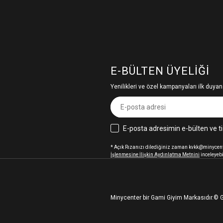
E-BÜLTEN ÜYELIĞI
Yenilikleri ve özel kampanyaları ilk duyan
E-posta adresimin e-bülten ve ti
* Açık Rızanızı dilediğiniz zaman kvkk@minycenter
İşlenmesine İlişkin Aydınlatma Metnini
inceleyebi
Minycenter bir Gami Giyim Markasıdır.
© G