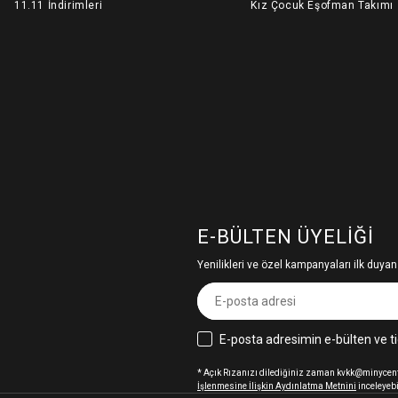
11.11 İndirimleri
Kız Çocuk Eşofman Takımı
E-BÜLTEN ÜYELIĞI
Yenilikleri ve özel kampanyaları ilk duyan
E-posta adresimin e-bülten ve ti
* Açık Rızanızı dilediğiniz zaman kvkk@minycenter
İşlenmesine İlişkin Aydınlatma Metnini
inceleyebi