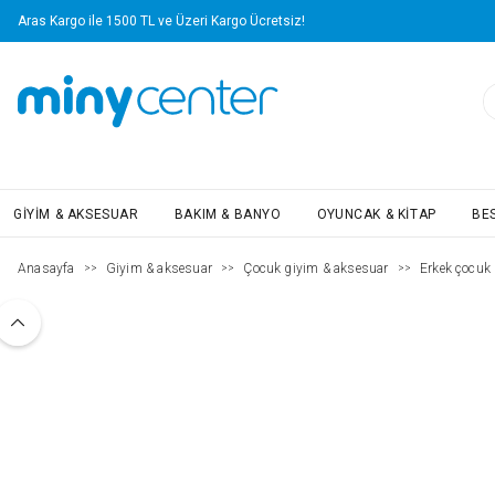
Aras Kargo ile 1500 TL ve Üzeri Kargo Ücretsiz!
GIYIM & AKSESUAR
BAKIM & BANYO
OYUNCAK & KITAP
BE
Anasayfa
Giyim & aksesuar
Çocuk giyim & aksesuar
Erkek çocuk (
>>
>>
>>