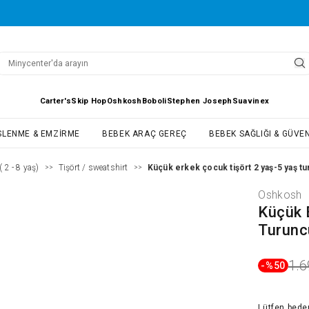
Carter's
Skip Hop
Oshkosh
Boboli
Stephen Joseph
Suavinex
SLENME & EMZIRME
BEBEK ARAÇ GEREÇ
BEBEK SAĞLIĞI & GÜVEN
 2 - 8 yaş)
Tişört / sweatshirt
Küçük erkek çocuk tişört 2 yaş-5 yaş t
>>
>>
Oshkosh
Küçük 
Turunc
1.6
-%
50
Lütfen
bede