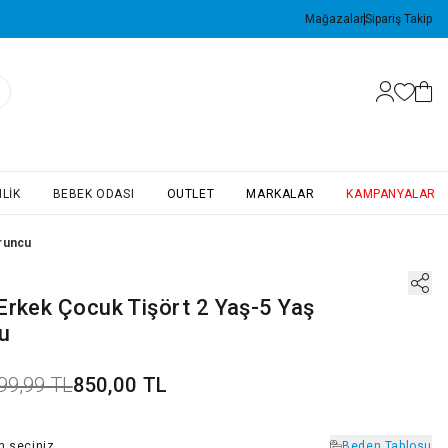
Mağazalar
Sipariş Takip
LIK
BEBEK ODASI
OUTLET
MARKALAR
KAMPANYALAR
uruncu
Erkek Çocuk Tişört 2 Yaş-5 Yaş
u
99,99 TL
850,00 TL
n
seçiniz
Beden Tablosu