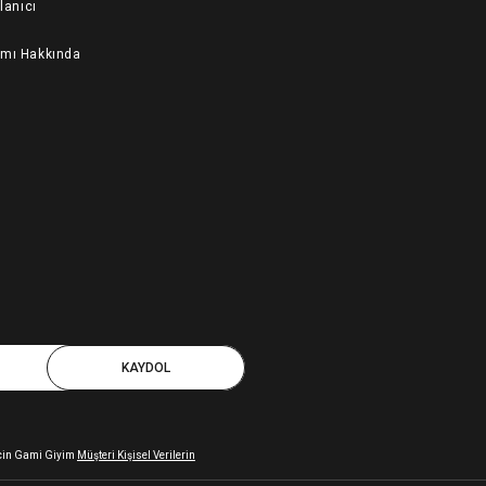
llanıcı
ımı Hakkında
KAYDOL
 için Gami Giyim
Müşteri Kişisel Verilerin