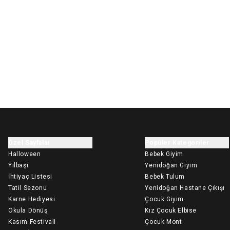
Özel Sayfalar
Popüler Kategoriler
Halloween
Bebek Giyim
Yılbaşı
Yenidoğan Giyim
İhtiyaç Listesi
Bebek Tulum
Tatil Sezonu
Yenidoğan Hastane Çıkışı
Karne Hediyesi
Çocuk Giyim
Okula Dönüş
Kız Çocuk Elbise
Kasım Festivali
Çocuk Mont