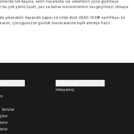
ünlerde tek başına, serin havalarda ise ceketlerin içine giyilmeye
n bu çok yönlü tişört, yaz ve bahar mevsimlerinin vazgeçilmezi olmaya
e yıkanabilir dayanıklı yapısı ve cilde dost OEKO-TEX® sertifikası ile
tasarım, çocuğunuzun günlük maceralarına eşlik etmeye hazır
etleri
Hakkımızda
Hikayemiz
im
 Sorular
çleri
etni
etni