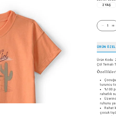
2 YAŞ
ÜRÜN ÖZEL
Ürün Kodu
:
Çöl Temalı 
Özellikler
Çocuğu
turuncu ti
%100 p
rahatlık s
Üzerind
ruhunu yan
Rahat k
çocuk tişö