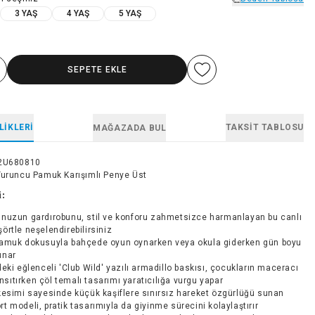
3 YAŞ
4 YAŞ
5 YAŞ
SEPETE EKLE
LIKLERI
TAKSIT TABLOSU
MAĞAZADA BUL
2U680810
Turuncu Pamuk Karışımlı Penye Üst
i:
nuzun gardırobunu, stil ve konforu zahmetsizce harmanlayan bu canlı
şörtle neşelendirebilirsiniz
amuk dokusuyla bahçede oyun oynarken veya okula giderken gün boyu
unar
eki eğlenceli 'Club Wild' yazılı armadillo baskısı, çocukların maceracı
sıtırken çöl temalı tasarımı yaratıcılığa vurgu yapar
esimi sayesinde küçük kaşiflere sınırsız hareket özgürlüğü sunan
rt modeli, pratik tasarımıyla da giyinme sürecini kolaylaştırır