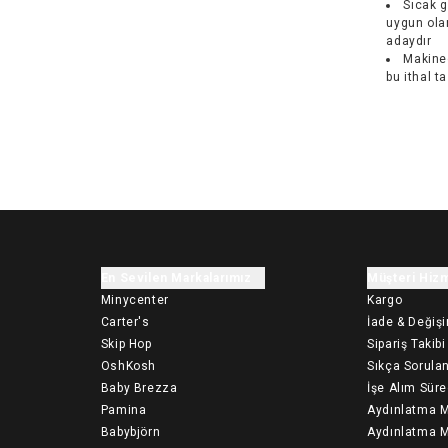
Sıcak g
uygun ola
adaydır
Makined
bu ithal 
En Sevilen Markalarımız
Müşteri Hizm
Minycenter
Kargo
Carter's
İade & Değiş
Skip Hop
Sipariş Takibi
OshKosh
Sıkça Sorulan
Baby Brezza
İşe Alım Süre
Pamina
Aydınlatma M
Babybjörn
Aydınlatma M