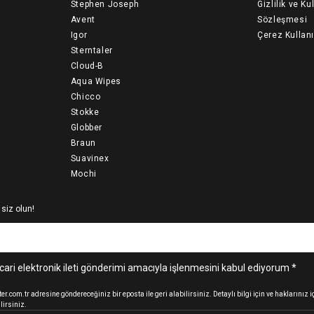
Stephen Joseph
Gizlilik ve Ku
Avent
Sözleşmesi
Igor
Çerez Kullan
Sterntaler
Cloud-B
Aqua Wipes
Chicco
Stokke
Globber
Braun
Suavinex
Mochi
 siz olun!
cari elektronik ileti gönderimi amacıyla işlenmesini kabul ediyorum *
.com.tr adresine göndereceğiniz bir eposta ile geri alabilirsiniz. Detaylı bilgi için ve haklarınız
lirsiniz.