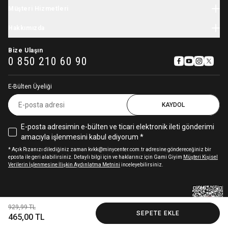
Minycenter
Bebek Tulum
Müşteri Hizmetleri
Karne Hediyesi
4 Taksit
116,25 TL
465,00 TL
Carter's
Yenidoğan Hastane Çıkışı
Okula Dönüş
Kargo
Skip Hop
Hakkımızda
Çocuk Giyim
Kasım Festivali
İade & Değişim
OshKosh
Kız Çocuk Elbise
Hikayemiz
11.11 İndirimleri
Sipariş Takibi
Baby Brezza
Bize Ulaşın
Çocuk Mont
Sıkça Sorulan Sorular
0 850 210 60 90
Pamina
Kız Çocuk Eşofman Takımı
İşe Alım Süreçleri Aydınlatma Metni
Babybjörn
Aydınlatma Metni
Stephen Joseph
E-Bülten Üyeliği
Gizlilik ve Kullanıcı Sözleşmesi
Avent
Çerez Kullanımı Hakkında
KAYDOL
Igor
Sterntaler
E-posta adresimin e-bülten ve ticari elektronik ileti gönderimi
Cloud-B
amacıyla işlenmesini kabul ediyorum *
Aqua Wipes
Chicco
* Açık Rızanızı dilediğiniz zaman kvkk@minycenter.com.tr adresine göndereceğiniz bir
eposta ile geri alabilirsiniz. Detaylı bilgi için ve haklarınız için Gami Giyim
Müşteri Kişisel
Stokke
Verilerin İşlenmesine İlişkin Aydınlatma Metnini
inceleyebilirsiniz.
Globber
Braun
Suavinex
Minycenter bir Gami Giyim Markasıdır.
Mochi
929,99 TL
© Gami Giyim, 2025
SEPETE EKLE
465,00 TL