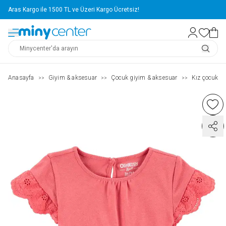
Aras Kargo ile 1500 TL ve Üzeri Kargo Ücretsiz!
Anasayfa
Giyim & aksesuar
Çocuk giyim & aksesuar
Kız çocuk ( 2
>>
>>
>>