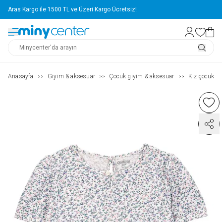
Aras Kargo ile 1500 TL ve Üzeri Kargo Ücretsiz!
Anasayfa
Giyim & aksesuar
Çocuk giyim & aksesuar
Kız çocuk ( 2
>>
>>
>>