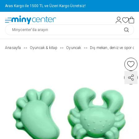
Aras Kargo ile 1500 TL ve Üzeri Kargo Ücretsiz!
Anasayfa
Oyuncak & kitap
Oyuncak
Dış mekan, deniz ve spor oyu
>>
>>
>>