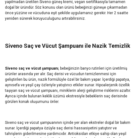
yapılmadan üretilen Siveno güneş kremi, vegan sertifikasıyla tamamen
doğal bir üründür. Söz konusu olan ürünü bebeğinizi güneşe çıkarmadan
önce yüzüne ve vücuduna eşit şekilde uygulamanız gerekir. Her 2 saatte
yeniden sürerek koruyuculuğunu artırabilirsiniz.
Siveno Saç ve Vücut Şampuanı ile Nazik Temizlik
Siveno saç ve vücut şampuanı
, bebeğinizin banyo rutinleri için üretilmiş
ürünler arasında yer alır. Saç derisi ve vücudun temizlenmesi için
geliştirilen bu ürün, nazik formülüyle özel bir bakım yapar. İçerdiği papatya,
aynısefa ve yeşil çay özleriyle yatıştırıcı etkiler sunar. Hipoalerjenik özellik
taşıyan saç ve vücut şampuanı, miniklerin alerji geliştirme risklerini azaltır.
Ayrıca içinde bulunan keklik üzümü ekstresiyle bebeklerin saç derisinde
görülen konak oluşumunu önler.
Siveno saç ve vücut şampuanının içinde yer alan ekstreler doğal bir bakım
sunar. İçerdiği papatya özüyle saç derisi hassasiyetini yatıştırır ve
tahrişlerin giderilmesine yardımcıdır. Antioksidan etkiye sahip olan yeşil