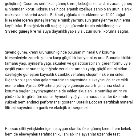
geliştirdiği Cosmos sertifikalı güneş kremi, bebeğinizin cildini zararlı güneş
ışınlarından korur. Kokusuz ve hipoalerjenik özelliğe sahip olan ürün, alerjik
reaksiyon risklerini azaltır. Bitkisel yağlarla desteklenen ve %100 doğal
bileşenler içeren güneş kremiyle minik yavrunuzun güneşlenme rutinlerini
keyifli kılar. Bebeğinizin cilt sağlığı için güvenle tercih edebileceğiniz
Siveno güneş kremi
, suya dayanıklı yapısıyla uzun süreli koruma sağlar.
Siveno güneş kremi ürününün içinde bulunan mineral UV koruma
bileşenleriyle zararlı ışınlara karşı güçlü bir bariyer oluşturur. Bununla birlikte
tamanu yağı, aynısefa yağı, skualen ve galactoarabinan içeren formülüyle
çeşitli yararlar sunar. İçeriğinde yer alan tamanu yağı, güçlü antioksidan
özelliğiyle güneşten kaynaklı kızarıklık ve tahriş oluşum risklerini önler.
Diğer bir bileşen olan galactoarabinan sayesinde su kaybını önler ve cildi
nemlendirir. Ayrıca SPF artırıcı yönüyle güneşin zararlı ışınlarına ekstra
koruma sağlar. Zeytinyağından elde edilen skualen ile nemliliği artırır ve
pürüzsüz bir görünüm sunar. Aynısefa yağıyla da hassas ciltler üzerinde
yüksek nemlendirici performansı gösterir. Üstelik Ecocert sertifikalı mineral
filtresi sayesinde organik ve ekolojik bir seçenektir.
Hassas ciltli yetişkinler için de uygun olan bu özel güneş kremi hem bebek
hem de ebeveynleri tarafından kullanılabilir. Hayvanlar üzerinde test