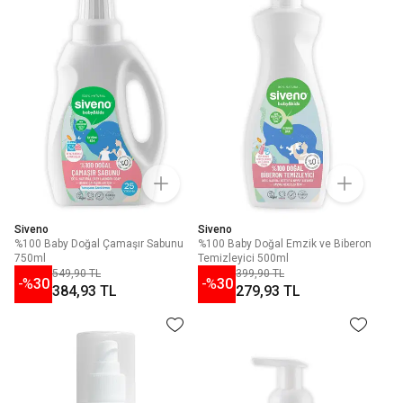
Siveno
Siveno
%100 Baby Doğal Çamaşır Sabunu
%100 Baby Doğal Emzik ve Biberon
750ml
Temizleyici 500ml
549,90 TL
399,90 TL
-%
30
-%
30
384,93 TL
279,93 TL