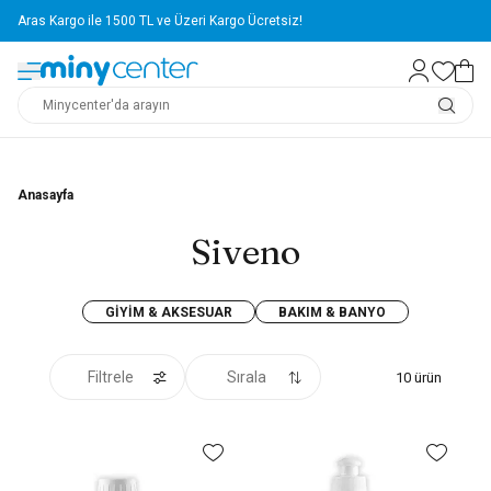
Aras Kargo ile 1500 TL ve Üzeri Kargo Ücretsiz!
Anasayfa
Siveno
GIYIM & AKSESUAR
BAKIM & BANYO
Filtrele
Sırala
10
ürün