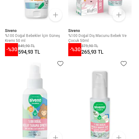
Siveno
Siveno
%100 Doğal Bebekler İçin Güneş
%100 Doğal Diş Macunu Bebek Ve
Kremi 50 ml
Çocuk 50ml
849,90 TL
379,90 TL
-%
30
-%
30
594,93 TL
265,93 TL