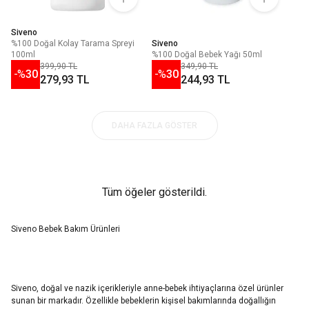
Siveno
%100 Doğal Kolay Tarama Spreyi
Siveno
100ml
%100 Doğal Bebek Yağı 50ml
399,90 TL
349,90 TL
-%
30
-%
30
279,93 TL
244,93 TL
DAHA FAZLA GÖSTER
Tüm öğeler gösterildi.
Siveno Bebek Bakım Ürünleri
Siveno, doğal ve nazik içerikleriyle anne-bebek ihtiyaçlarına özel ürünler
sunan bir markadır. Özellikle bebeklerin kişisel bakımlarında doğallığın