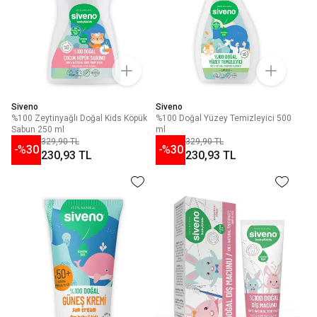
Siveno
Siveno
%100 Zeytinyağlı Doğal Kids Köpük
%100 Doğal Yüzey Temizleyici 500
Sabun 250 ml
ml
329,90 TL
329,90 TL
-%
30
-%
30
230,93 TL
230,93 TL