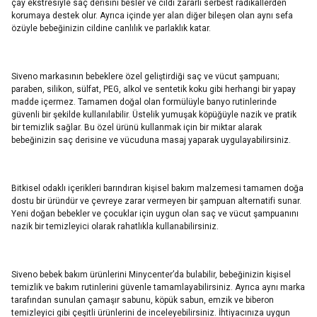
çay ekstresiyle saç derisini besler ve cildi zararlı serbest radikallerden
korumaya destek olur. Ayrıca içinde yer alan diğer bileşen olan aynı sefa
özüyle bebeğinizin cildine canlılık ve parlaklık katar.
Siveno markasının bebeklere özel geliştirdiği saç ve vücut şampuanı;
paraben, silikon, sülfat, PEG, alkol ve sentetik koku gibi herhangi bir yapay
madde içermez. Tamamen doğal olan formülüyle banyo rutinlerinde
güvenli bir şekilde kullanılabilir. Üstelik yumuşak köpüğüyle nazik ve pratik
bir temizlik sağlar. Bu özel ürünü kullanmak için bir miktar alarak
bebeğinizin saç derisine ve vücuduna masaj yaparak uygulayabilirsiniz.
Bitkisel odaklı içerikleri barındıran kişisel bakım malzemesi tamamen doğa
dostu bir üründür ve çevreye zarar vermeyen bir şampuan alternatifi sunar.
Yeni doğan bebekler ve çocuklar için uygun olan saç ve vücut şampuanını
nazik bir temizleyici olarak rahatlıkla kullanabilirsiniz.
Siveno bebek bakım ürünlerini Minycenter’da bulabilir, bebeğinizin kişisel
temizlik ve bakım rutinlerini güvenle tamamlayabilirsiniz. Ayrıca aynı marka
tarafından sunulan çamaşır sabunu, köpük sabun, emzik ve biberon
temizleyici gibi çeşitli ürünlerini de inceleyebilirsiniz. İhtiyacınıza uygun