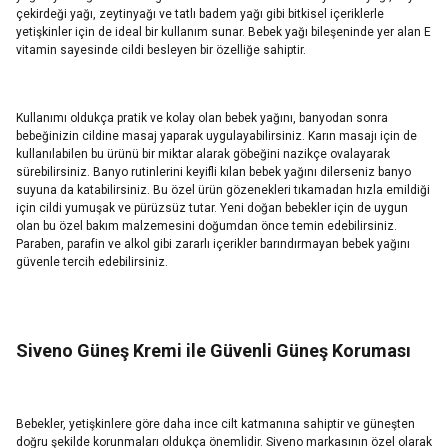
çekirdeği yağı, zeytinyağı ve tatlı badem yağı gibi bitkisel içeriklerle
yetişkinler için de ideal bir kullanım sunar. Bebek yağı bileşeninde yer alan E
vitamin sayesinde cildi besleyen bir özelliğe sahiptir.
Kullanımı oldukça pratik ve kolay olan bebek yağını, banyodan sonra
bebeğinizin cildine masaj yaparak uygulayabilirsiniz. Karın masajı için de
kullanılabilen bu ürünü bir miktar alarak göbeğini nazikçe ovalayarak
sürebilirsiniz. Banyo rutinlerini keyifli kılan bebek yağını dilerseniz banyo
suyuna da katabilirsiniz. Bu özel ürün gözenekleri tıkamadan hızla emildiği
için cildi yumuşak ve pürüzsüz tutar. Yeni doğan bebekler için de uygun
olan bu özel bakım malzemesini doğumdan önce temin edebilirsiniz.
Paraben, parafin ve alkol gibi zararlı içerikler barındırmayan bebek yağını
güvenle tercih edebilirsiniz.
Siveno Güneş Kremi ile Güvenli Güneş Koruması
Bebekler, yetişkinlere göre daha ince cilt katmanına sahiptir ve güneşten
doğru şekilde korunmaları oldukça önemlidir. Siveno markasının özel olarak