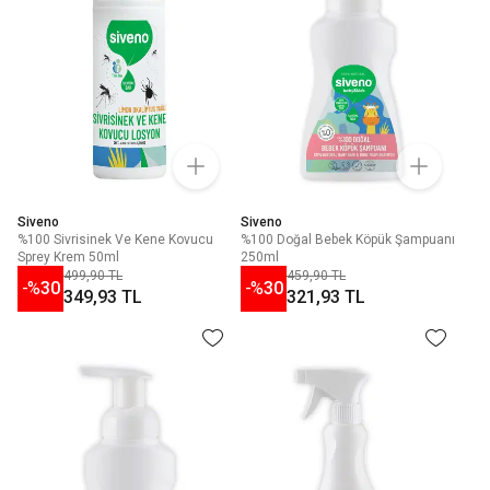
Siveno
Siveno
%100 Sivrisinek Ve Kene Kovucu
%100 Doğal Bebek Köpük Şampuanı
Sprey Krem 50ml
250ml
499,90 TL
459,90 TL
-%
30
-%
30
349,93 TL
321,93 TL