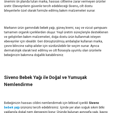
önemini ön planda tutan marka, hassas ciltlerine zarar vermeyen ürünler
üretir. Ebeveynlerin güvenle tercih edebileceği Siveno
,
cilt dostu
bileşenlerle özel olarak formüle edilmiş bakım malzemeleri sunar.
Markanın ürün gamındaki bebek yağı, güneş kremi, saç ve vücut şampuanı
tamamen organik içeriklerden oluşur. Yeşil üretim süreçleriyle desteklenen
ve geliştirilen bakım malzemeleri, doğa dostu ürün kullanmak isteyen
ebeveynler için idealdir. Geri dönüştürülmüş ambalajlar kullanan marka,
çevre bilincine sahip aileler için sürdürülebilir bir seçim sunar. Ayrıca
dermatolojik olarak test edilmiş ve cilt florasıyla uyumlu olan ürünlerle
bebeğinizin bakımına doğallık katabilirsiniz.
Siveno Bebek Yağı ile Doğal ve Yumuşak
Nemlendirme
Bebeğinizin hassas cildini nemlendirmek için bitkisel içerikli
Siveno
bebek yağı
ürününü tercih edebilirsiniz. İçinde yer alan soğuk sıkım bitki
yağlarıyla doğal nem dengesini korur. Üründe bulunan aynısefa yağı, kayısı