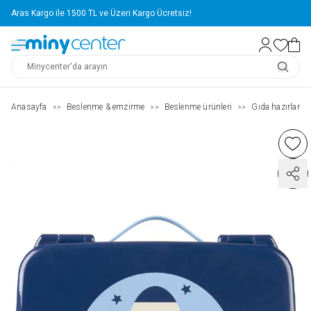
Aras Kargo ile 1500 TL ve Üzeri Kargo Ücretsiz!
Anasayfa
Beslenme & emzirme
Beslenme ürünleri
Gıda hazırlama
>>
>>
>>