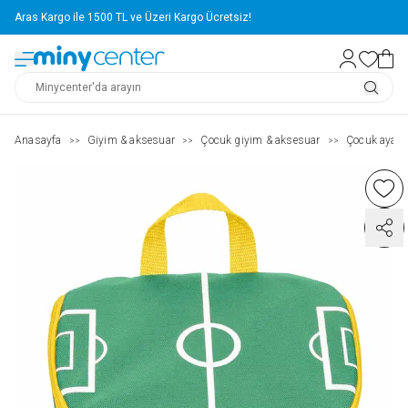
Aras Kargo ile 1500 TL ve Üzeri Kargo Ücretsiz!
Anasayfa
Giyim & aksesuar
Çocuk giyim & aksesuar
Çocuk ayakk
>>
>>
>>