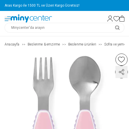
Aras Kargo ile 1500 TL ve Üzeri Kargo Ücretsiz!
Anasayfa
Beslenme & emzirme
Beslenme ürünleri
Sofra ve yemek g
>>
>>
>>