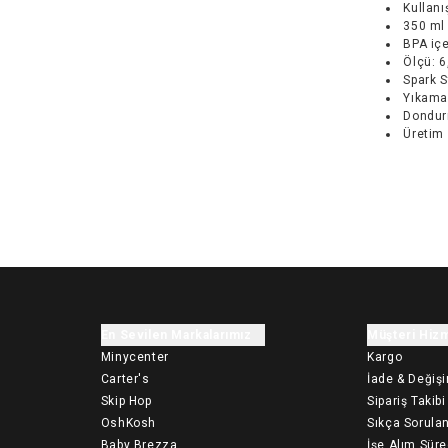
Kullanış
350 ml 
BPA iç
Ölçü: 6
Spark 
Yıkamad
Dondur
Üretim 
En Sevilen Markalarımız
Müşteri Hizm
Minycenter
Kargo
Carter's
İade & Değiş
Skip Hop
Sipariş Takibi
OshKosh
Sıkça Sorulan
Baby Brezza
İşe Alım Süre