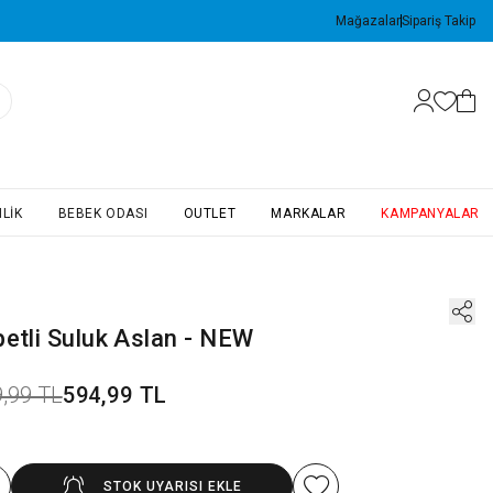
Mağazalar
Sipariş Takip
LIK
BEBEK ODASI
OUTLET
MARKALAR
KAMPANYALAR
etli Suluk Aslan - NEW
,99 TL
594,99 TL
STOK UYARISI EKLE