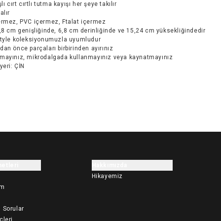
lı cırt cırtlı tutma kayışı her şeye takılır
alır
ermez, PVC içermez, Ftalat içermez
,8 cm genişliğinde, 6,8 cm derinliğinde ve 15,24 cm yüksekliğindedir
Style koleksiyonumuzla uyumludur
an önce parçaları birbirinden ayırınız
mayınız, mikrodalgada kullanmayınız veya kaynatmayınız
yeri: ÇİN
etleri
Hakkımızda
Hikayemiz
im
 Sorular
çleri