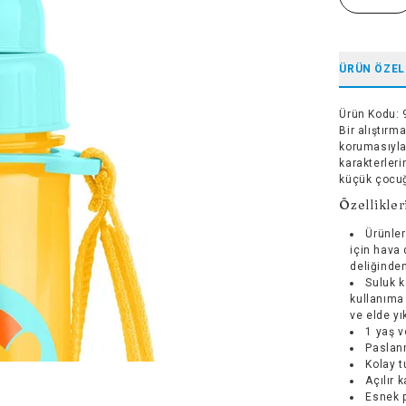
ÜRÜN ÖZEL
Ürün Kodu
:
Bir alıştırm
korumasıyla
karakterleri
küçük çocuğ
Özellikler
Ürünler
için hava 
deliğinde
Suluk k
kullanıma
ve elde y
1 yaş v
Paslanm
Kolay tu
Açılır 
Esnek p