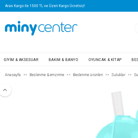
Aras Kargo ile 1500 TL ve Üzeri Kargo Ücretsiz!
GIYIM & AKSESUAR
BAKIM & BANYO
OYUNCAK & KITAP
BE
Anasayfa
Beslenme & emzirme
Beslenme ürünleri
Suluklar
Su
>>
>>
>>
>>