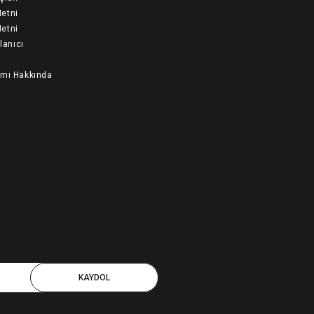
etni
etni
llanıcı
ımı Hakkında
KAYDOL