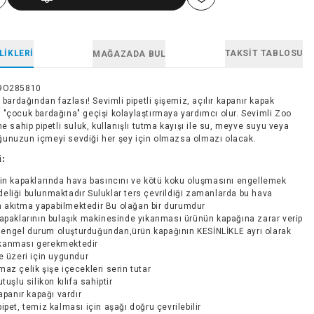
LIKLERI
TAKSIT TABLOSU
MAĞAZADA BUL
9O285810
a bardağından fazlası! Sevimli pipetli şişemiz, açılır kapanır kapak
 "çocuk bardağına" geçişi kolaylaştırmaya yardımcı olur. Sevimli Zoo
ne sahip pipetli suluk, kullanışlı tutma kayışı ile su, meyve suyu veya
unuzun içmeyi sevdiği her şey için olmazsa olmazı olacak.
i:
in kapaklarında hava basıncını ve kötü koku oluşmasını engellemek
deliği bulunmaktadır Suluklar ters çevrildiği zamanlarda bu hava
n akıtma yapabilmektedir Bu olağan bir durumdur
apaklarının bulaşık makinesinde yıkanması ürünün kapağına zarar verip
 engel durum oluşturduğundan,ürün kapağının KESİNLİKLE ayrı olarak
ıkanması gerekmektedir
e üzeri için uygundur
az çelik şişe içecekleri serin tutar
tuşlu silikon kılıfa sahiptir
kapanır kapağı vardır
ipet, temiz kalması için aşağı doğru çevrilebilir