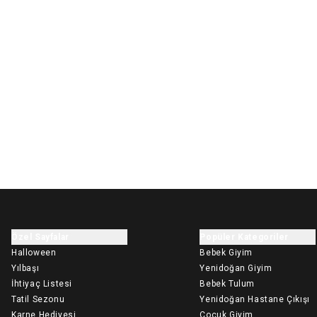
Özel Sayfalar
Popüler Kategoriler
Halloween
Bebek Giyim
Yılbaşı
Yenidoğan Giyim
İhtiyaç Listesi
Bebek Tulum
Tatil Sezonu
Yenidoğan Hastane Çıkışı
Karne Hediyesi
Çocuk Giyim