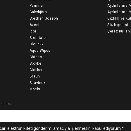
Pamina
Aydınlatma M
Babybjörn
Aydınlatma M
Stephen Joseph
Gizlilik ve Ku
Avent
Sözleşmesi
Igor
Çerez Kullan
Sterntaler
Cloud-B
Aqua Wipes
Chicco
Stokke
Globber
Braun
Suavinex
Mochi
 siz olun!
cari elektronik ileti gönderimi amacıyla işlenmesini kabul ediyorum *