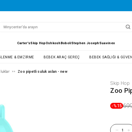
Carter's
Skip Hop
Oshkosh
Boboli
Stephen Joseph
Suavinex
SLENME & EMZIRME
BEBEK ARAÇ GEREÇ
BEBEK SAĞLIĞI & GÜVEN
luklar
Zoo pipetli suluk aslan - new
>>
Skip Hop
Zoo Pip
699
-%
15