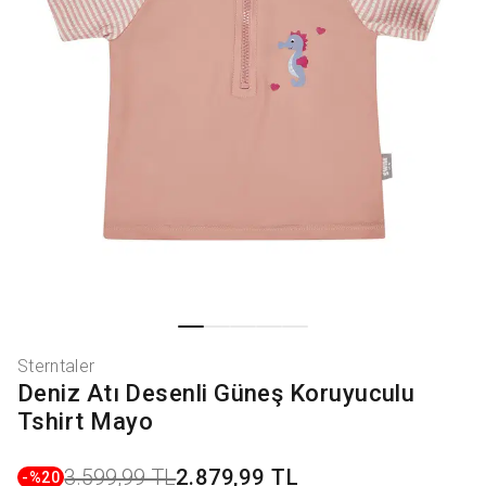
Sterntaler
Deniz Atı Desenli Güneş Koruyuculu
Tshirt Mayo
3.599,99 TL
2.879,99 TL
-%
20