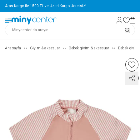
Aras Kargo ile 1500 TL ve Üzeri Kargo Ücretsiz!
Anasayfa
Giyim & aksesuar
Bebek giyim & aksesuar
Bebek giyim
>>
>>
>>