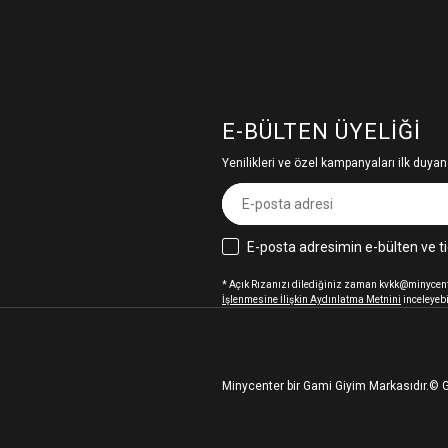
E-BÜLTEN ÜYELIĞI
Yenilikleri ve özel kampanyaları ilk duyan
E-posta adresimin e-bülten ve ti
* Açık Rızanızı dilediğiniz zaman kvkk@minycenter
İşlenmesine İlişkin Aydınlatma Metnini
inceleyebi
Minycenter bir Gami Giyim Markasıdır.
© G