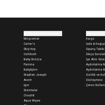
En Sevilen Markalarımız
Müşteri Hizm
Minycenter
Kargo
Carter's
İade & Değiş
Skip Hop
Sipariş Takibi
OshKosh
Sıkça Sorulan
Baby Brezza
İşe Alım Süre
Pamina
Aydınlatma M
Babybjörn
Aydınlatma M
Stephen Joseph
Gizlilik ve Ku
Avent
Sözleşmesi
Igor
Çerez Kullan
Sterntaler
Cloud-B
Aqua Wipes