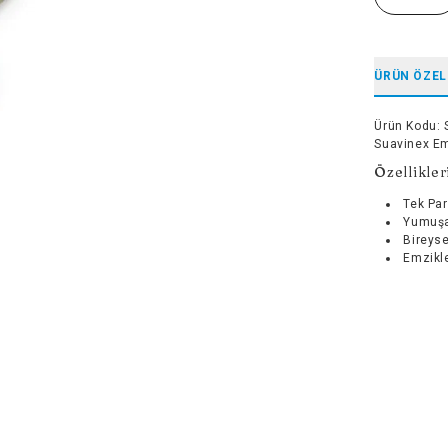
ÜRÜN ÖZEL
Ürün Kodu
:
Suavinex Emz
Özellikler
Tek Par
Yumuşa
Bireys
Emzikle