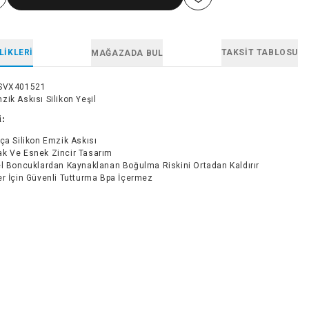
LIKLERI
TAKSIT TABLOSU
MAĞAZADA BUL
SVX401521
ik Askısı Silikon Yeşil
i:
ça Silikon Emzik Askısı
k Ve Esnek Zincir Tasarım
el Boncuklardan Kaynaklanan Boğulma Riskini Ortadan Kaldırır
r İçin Güvenli Tutturma Bpa İçermez