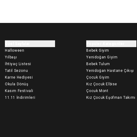
Özel Sayfalar
Popüler Kategoriler
Halloween
Bebek Giyim
Yılbaşı
Yenidoğan Giyim
İhtiyaç Listesi
Bebek Tulum
Tatil Sezonu
Yenidoğan Hastane Çıkışı
Karne Hediyesi
Çocuk Giyim
Okula Dönüş
Kız Çocuk Elbise
Kasım Festivali
Çocuk Mont
11.11 İndirimleri
Kız Çocuk Eşofman Takımı