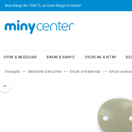
Aras Kargo ile 1500 TL ve Üzeri Kargo Ücretsiz!
GIYIM & AKSESUAR
BAKIM & BANYO
OYUNCAK & KITAP
BE
Anasayfa
Beslenme & emzirme
Emzik ve biberonlar
Emzik ve akse
>>
>>
>>