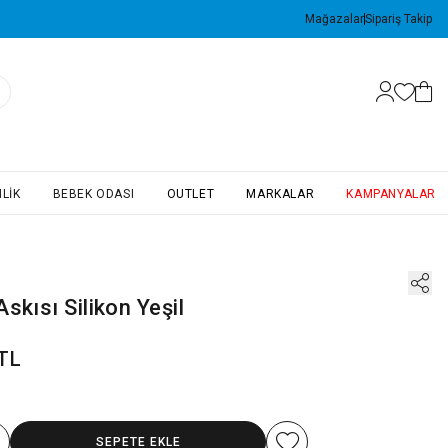
Mağazalar
Sipariş Takip
LIK
BEBEK ODASI
OUTLET
MARKALAR
KAMPANYALAR
skısı Silikon Yeşil
 TL
SEPETE EKLE