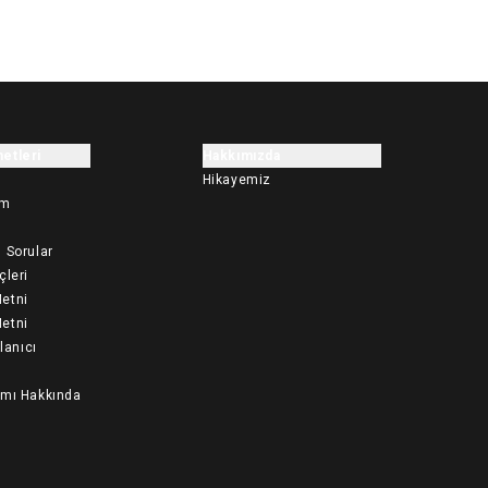
etleri
Hakkımızda
Hikayemiz
im
 Sorular
çleri
etni
etni
llanıcı
ımı Hakkında