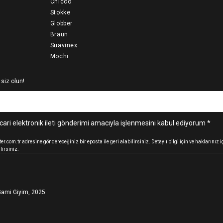
Chicco
Stokke
Globber
Braun
Suavinex
Mochi
 siz olun!
cari elektronik ileti gönderimi amacıyla işlenmesini kabul ediyorum *
.com.tr adresine göndereceğiniz bir eposta ile geri alabilirsiniz. Detaylı bilgi için ve haklarınız
lirsiniz.
ami Giyim, 2025