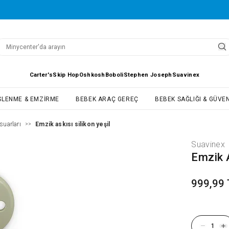
Carter's
Skip Hop
Oshkosh
Boboli
Stephen Joseph
Suavinex
SLENME & EMZIRME
BEBEK ARAÇ GEREÇ
BEBEK SAĞLIĞI & GÜVEN
suarları
Emzik askısı silikon yeşil
>>
Suavinex
Emzik A
999,99