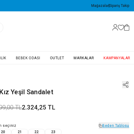
Mağazalar
Sipariş Takip
LIK
BEBEK ODASI
OUTLET
MARKALAR
KAMPANYALAR
ız Yeşil Sandalet
99,00 TL
2.324,25 TL
n
seçiniz
Beden Tablosu
20
21
22
23