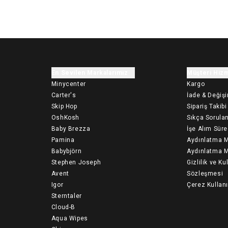
En Sevilen Markalarımız
Müşteri Hizm
Minycenter
Kargo
Carter's
İade & Değiş
Skip Hop
Sipariş Takibi
OshKosh
Sıkça Sorulan
Baby Brezza
İşe Alım Süre
Pamina
Aydınlatma M
Babybjörn
Aydınlatma M
Stephen Joseph
Gizlilik ve Ku
Avent
Sözleşmesi
Igor
Çerez Kullan
Sterntaler
Cloud-B
Aqua Wipes