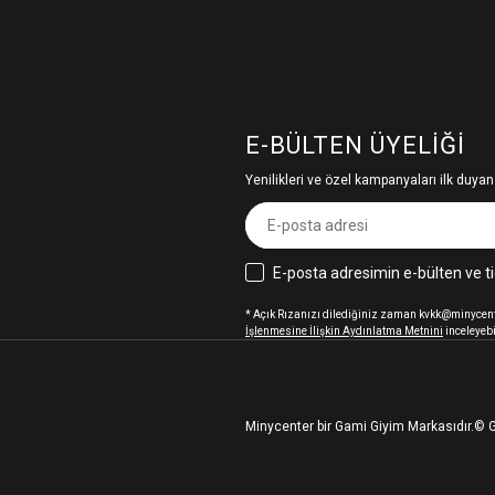
E-BÜLTEN ÜYELIĞI
Yenilikleri ve özel kampanyaları ilk duyan
E-posta adresimin e-bülten ve ti
* Açık Rızanızı dilediğiniz zaman kvkk@minycenter
İşlenmesine İlişkin Aydınlatma Metnini
inceleyebi
Minycenter bir Gami Giyim Markasıdır.
© G