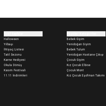
Özel Sayfalar
Popüler Kategoriler
Halloween
Bebek Giyim
Yılbaşı
Yenidoğan Giyim
İhtiyaç Listesi
Bebek Tulum
Tatil Sezonu
Yenidoğan Hastane Çıkışı
Karne Hediyesi
Çocuk Giyim
Okula Dönüş
Kız Çocuk Elbise
Kasım Festivali
Çocuk Mont
11.11 İndirimleri
Kız Çocuk Eşofman Takımı