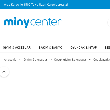
Aras Kargo ile 1500 TL ve Üzeri Kargo Ücretsiz!
GIYIM & AKSESUAR
BAKIM & BANYO
OYUNCAK & KITAP
BE
Anasayfa
Giyim & aksesuar
Çocuk giyim & aksesuar
Çocuk ayakk
>>
>>
>>