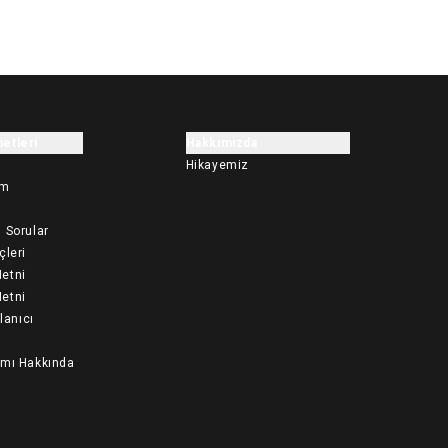
etleri
Hakkımızda
Hikayemiz
im
 Sorular
çleri
etni
etni
llanıcı
ımı Hakkında