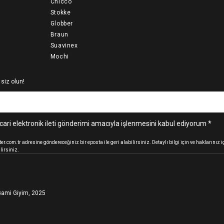
Chicco
Stokke
Globber
Braun
Suavinex
Mochi
 siz olun!
cari elektronik ileti gönderimi amacıyla işlenmesini kabul ediyorum *
.com.tr adresine göndereceğiniz bir eposta ile geri alabilirsiniz. Detaylı bilgi için ve haklarınız
lirsiniz.
ami Giyim, 2025