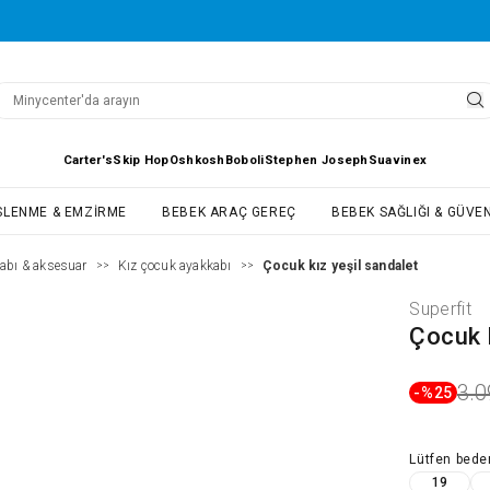
Carter's
Skip Hop
Oshkosh
Boboli
Stephen Joseph
Suavinex
SLENME & EMZIRME
BEBEK ARAÇ GEREÇ
BEBEK SAĞLIĞI & GÜVEN
abı & aksesuar
Kız çocuk ayakkabı
Çocuk kız yeşil sandalet
>>
>>
Superfit
Çocuk K
3.0
-%
25
Lütfen
bede
19