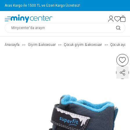
Aras Kargo ile 1500 TL ve Üzeri Kargo Ücretsiz!
Anasayfa
Giyim & aksesuar
Çocuk giyim & aksesuar
Çocuk ayakk
>>
>>
>>