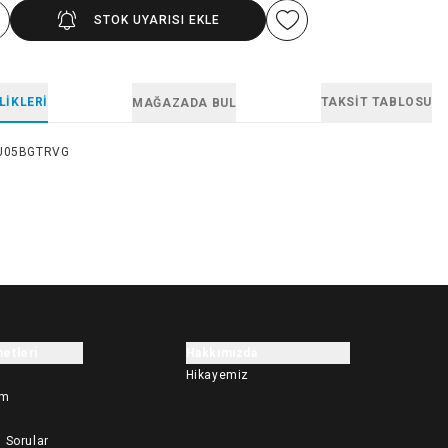
STOK UYARISI EKLE
LIKLERI
TAKSIT TABLOSU
MAĞAZADA BUL
J05BGTRVG
etleri
Hakkımızda
Hikayemiz
im
 Sorular