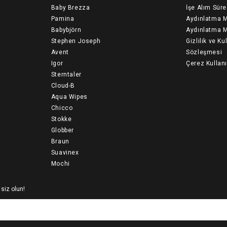
Baby Brezza
İşe Alım Süre
Pamina
Aydınlatma M
Babybjörn
Aydınlatma M
Stephen Joseph
Gizlilik ve Ku
Avent
Sözleşmesi
Igor
Çerez Kullan
Sterntaler
Cloud-B
Aqua Wipes
Chicco
Stokke
Globber
Braun
Suavinex
Mochi
 siz olun!