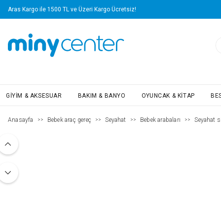
Aras Kargo ile 1500 TL ve Üzeri Kargo Ücretsiz!
GIYIM & AKSESUAR
BAKIM & BANYO
OYUNCAK & KITAP
BE
Anasayfa
Bebek araç gereç
Seyahat
Bebek arabaları
Seyahat s
>>
>>
>>
>>