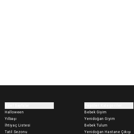
Özel Sayfalar
Popüler Kategoriler
Halloween
Bebek Giyim
Yılbaşı
Yenidoğan Giyim
İhtiyaç Listesi
Bebek Tulum
Tatil Sezonu
Yenidoğan Hastane Çıkışı