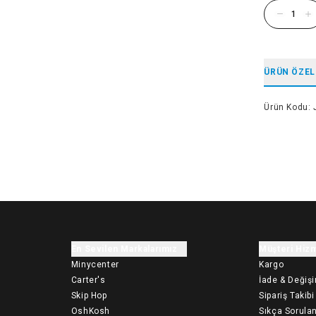
ÜRÜN ÖZEL
Ürün Kodu
:
En Sevilen Markalarımız
Müşteri Hizm
Minycenter
Kargo
Carter's
İade & Değiş
Skip Hop
Sipariş Takibi
OshKosh
Sıkça Sorulan