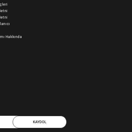
çleri
etni
etni
llanıcı
ımı Hakkında
KAYDOL