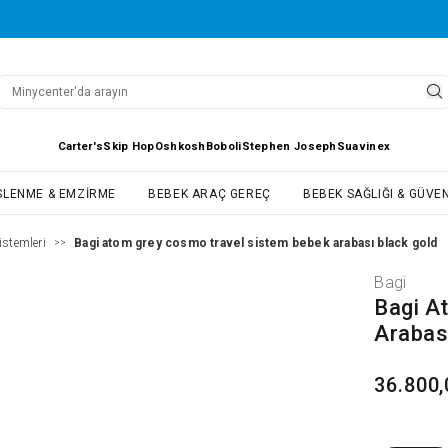
Carter's
Skip Hop
Oshkosh
Boboli
Stephen Joseph
Suavinex
SLENME & EMZIRME
BEBEK ARAÇ GEREÇ
BEBEK SAĞLIĞI & GÜVEN
istemleri
Bagi atom grey cosmo travel sistem bebek arabası black gold
>>
Bagi
Bagi A
Arabas
36.800,