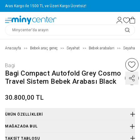
Aras Kargo ile 1500 TL ve Üzeri Kargo Ücretsiz!
Anasayfa
Bebek araç gereç
Seyahat
Bebek arabaları
Seyahat s
>>
>>
>>
>>
Bagi
Bagi Compact Autofold Grey Cosmo
Travel Sistem Bebek Arabası Black
30.800,00 TL
ÜRÜN ÖZELLIKLERI
Ürün Kodu
:
E30BLTRVG
MAĞAZADA BUL
TAKSIT TABLOSU