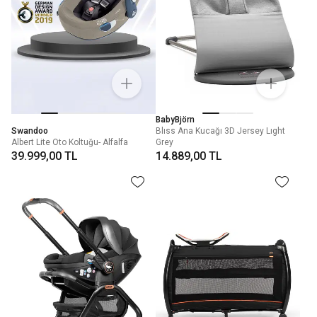
BabyBjörn
Swandoo
Blıss Ana Kucağı 3D Jersey Lıght
Albert Lite Oto Koltuğu- Alfalfa
Grey
39.999,00 TL
14.889,00 TL