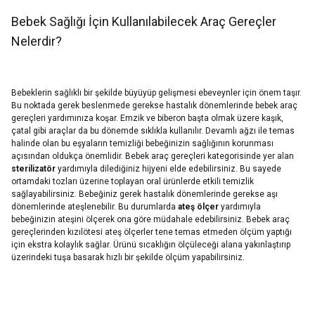
Bebek Sağlığı İçin Kullanılabilecek Araç Gereçler
Nelerdir?
Bebeklerin sağlıklı bir şekilde büyüyüp gelişmesi ebeveynler için önem taşır.
Bu noktada gerek beslenmede gerekse hastalık dönemlerinde bebek araç
gereçleri yardımınıza koşar. Emzik ve biberon başta olmak üzere kaşık,
çatal gibi araçlar da bu dönemde sıklıkla kullanılır. Devamlı ağzı ile temas
halinde olan bu eşyaların temizliği bebeğinizin sağlığının korunması
açısından oldukça önemlidir. Bebek araç gereçleri kategorisinde yer alan
sterilizatör
yardımıyla dilediğiniz hijyeni elde edebilirsiniz. Bu sayede
ortamdaki tozları üzerine toplayan oral ürünlerde etkili temizlik
sağlayabilirsiniz. Bebeğiniz gerek hastalık dönemlerinde gerekse aşı
dönemlerinde ateşlenebilir. Bu durumlarda
ateş ölçer
yardımıyla
bebeğinizin ateşini ölçerek ona göre müdahale edebilirsiniz. Bebek araç
gereçlerinden kızılötesi ateş ölçerler tene temas etmeden ölçüm yaptığı
için ekstra kolaylık sağlar. Ürünü sıcaklığın ölçüleceği alana yakınlaştırıp
üzerindeki tuşa basarak hızlı bir şekilde ölçüm yapabilirsiniz.