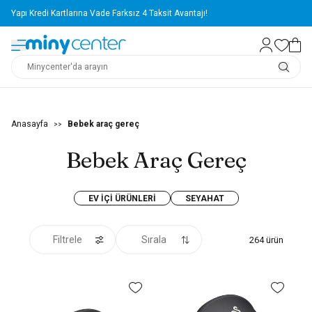
Yapı Kredi Kartlarına Vade Farksız 4 Taksit Avantajı!
Anasayfa
Bebek araç gereç
>>
Bebek Araç Gereç
EV İÇI ÜRÜNLERI
SEYAHAT
Filtrele
Sırala
264
ürün