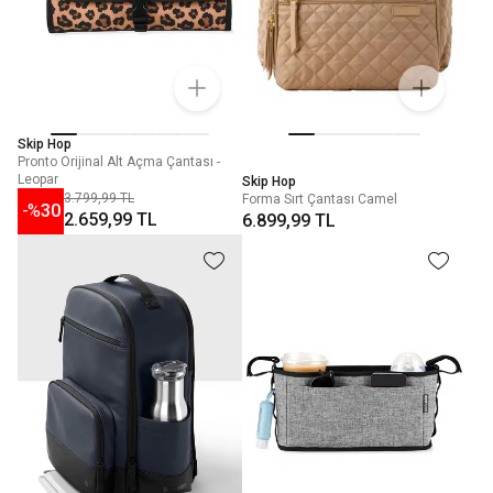
Skip Hop
Pronto Orijinal Alt Açma Çantası -
Leopar
Skip Hop
3.799,99 TL
Forma Sırt Çantası Camel
-%
30
2.659,99 TL
6.899,99 TL