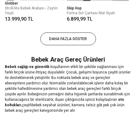
Globber
Stroll-lite Bebek Arabası - Zeytin
Skip Hop
Yeşili
Forma Sırt Çantası Mat Siyah
13.999,90 TL
6.899,99 TL
DAHA FAZLA GÖSTER
Bebek Araç Gereç Ürünleri
Bebek sağlığı ve güvenlik
koşullarının etkili bir şekilde sağlanması için
farklı birçok ürüne ihtiyaç duyulabilir. Çocuk, gelişimi boyunca çeşitli ürünler
ile desteklenerek yetiştirilir. Bu noktada bebek araç ve gereçleri
ebeveynlere yardımcı olur. Normalde zorlanılabilecek işlerin daha kolay bir
şekilde halledilmesine yardımcı olan bebek araç gereçleri farklı birçok
çeşide ayrılır. Bebeğinizin yemeğini daha hijyenik şartlarda sunabilmek için
kullanacağınız bir sterilizatör, dışarı çıktığınızda işinizi kolaylaştıran
oto
koltukları
,çeşitlibebek seyahat ürünleri, kamera, telsiz gibi pek çok ürün
bebek araç gereçleri kategorisinde yer alır.