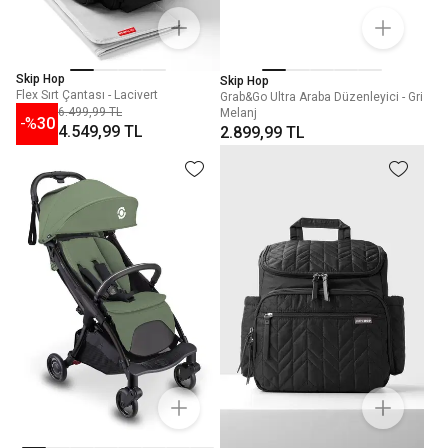
Skip Hop
Skip Hop
Flex Sırt Çantası - Lacivert
Grab&Go Ultra Araba Düzenleyici - Gri
6.499,99 TL
Melanj
-%
30
4.549,99 TL
2.899,99 TL