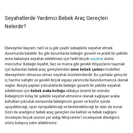
Seyahatlerde Yardımcı Bebek Araç Gereçleri
Nelerdir?
Ebeveynler bayram, tatil ve iş gibi çeşitli sebeplerle seyahat etmek
durumunda kalabilir. Bu gibi durumlarda bebeğin güvenli ve pratik bir şekilde
anne babasıyla seyahat edebilmesi için farklı birçok
seyahat
ürünü
mevcuttur. Bebeğin kıyafet, bez ve mama gibi gerekli ihtiyaçlarını taşımak
için kullanılan bebek araç gereçlerinden
anne bebek çantası
modelleri
ebeveynlerin olmazsa olmaz seyahat ürünlerindendir. Bu çantalar geniş bir
iç hacme sahiptir ve gerekli birçok eşyayı yanınızda bulundurmanıza olanak
sağlar. Araçla yapılan yolculuklarda bebeğin güvenli bir şekilde seyahat
edebilmesi için
bebek araba koltuğu
oldukça önemli bir üründür.
Bebeğinizin kolay bir şekilde seyahat etmesine olanak sağlayan araba
koltukları yolculuk esnasında bebeğinizin güven ve konfor içinde
uyuyabileceği, oyun oynayabileceği ve beslenebileceği bir alan da sunar.
Sizin de aradığınız bebek araç gereçleri ise kaliteli ve bebek sağlığını
önceleyen birçok ürünün yer aldığı Minycenter'ı inceleyerek dilediğiniz
ürünü kolayca satın alabilirsiniz.