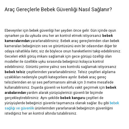
Araç Gereçlerle Bebek Güvenliği Nasıl Sağlanır?
Ebeveynler için bebek güvenliği her şeyden önce gelir. Gün içinde oyun
oynarken ya da uykuda onu her an kontrol etmek istiyorsanız
bebek
kameralarından
yararlanabilirsiniz. Bebek araç gereçlerinden olan bebek
kameraları bebeğinizin ses ve görüntüsünü evin bir odasından diğer bir
odaya rahatlıkla iletir, siz de böylece onun hareketlerini takip edebilirsiniz.
Geceleri etkili görüş imkanı sağlamak için gece görüşü özelliği olan
modeller ile özellikle uyku sırasında bebeğinizi kolayca kontrol
edebilirsiniz. Görüntü yerine yalnız ses kontrolü sağlamak istiyorsanız
bebek telsiz
çeşitlerinden yararlanabilirsiniz. Telsiz çeşitleri algılama
uzaklıkları nedeniyle çeşitli kategorilere ayrılır. Bebek araç gereç
telsizlerinden en iyi ses performansını almak için 3 metre mesafede
kullanabilirsiniz. Dışarda güvenli ve konforlu vakit geçirmek için
bebek
arabalarından
yardım alarak yürüyüşlerinizi güvenli bir biçimde
gerçekleştirebilirsiniz. Aynı şekilde
bebek kanguru
çeşitleri de
yürüyüşlerde bebeğinizi güvenle taşımanıza olanak sağlar. Bu gibi
bebek
sağlığı ve güvenlik
ürünlerinden yararlanarak bebeğinizin güvenliğini
istediğiniz her an kontrol altında tutabilirsiniz.