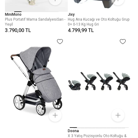
MiniMono
Jixy
Plus Portatif Mama SandalyesiSarı -
Hug Ana Kucağı ve Oto Koltuğu Grup
Yeşil
0+ 0-13 Kg Hug Gri
3.790,00 TL
4.799,99 TL
Doona
X 3 Yatış Pozisyonlu Oto Koltuğu &