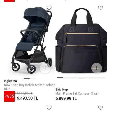
Inglesina
Now Kabin Boy Bebek Arabası Splash
Blue
Skip Hop
29.990,00 TL
Main Frame Sırt Çantası - Siyah
-%
35
19.493,50 TL
6.899,99 TL