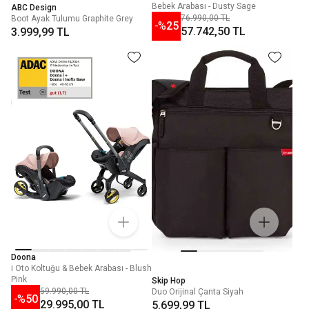
Bebek Arabası - Dusty Sage
ABC Design
76.990,00 TL
Boot Ayak Tulumu Graphite Grey
-%
25
57.742,50 TL
3.999,99 TL
Doona
i Oto Koltuğu & Bebek Arabası - Blush
Pink
Skip Hop
59.990,00 TL
Duo Orijinal Çanta Siyah
-%
50
29.995,00 TL
5.699,99 TL