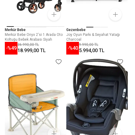
Merkür Bebe
Gezenbebe
Merkür Bebe Onyx 2'si 1 Arada Oto
Joy Oyun Parkı & Seyahat Yatağı
Koltuğu Bebek Arabası Siyah
Charcoal
36.990,00 TL
9.990,00 TL
-%
49
-%
40
18.999,00 TL
5.994,00 TL