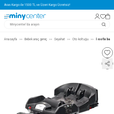
Aras Kargo ile 1500 TL ve Üzeri Kargo Ücretsiz!
Anasayfa
Bebek araç gereç
Seyahat
Oto koltuğu
İ ısofix baza
>>
>>
>>
>>