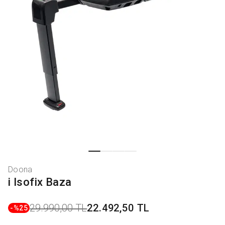
Doona
i Isofix Baza
29.990,00 TL
22.492,50 TL
-%
25