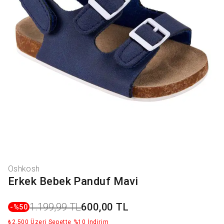
Oshkosh
Erkek Bebek Panduf Mavi
1.199,99 TL
600,00 TL
-%
50
₺2.500 Üzeri Sepette %10 İndirim