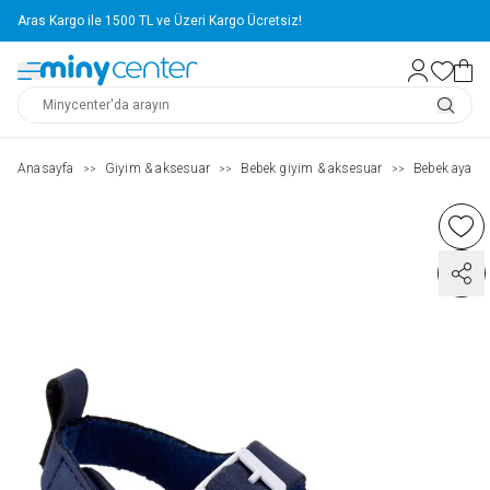
Aras Kargo ile 1500 TL ve Üzeri Kargo Ücretsiz!
Anasayfa
Giyim & aksesuar
Bebek giyim & aksesuar
Bebek ayakka
>>
>>
>>