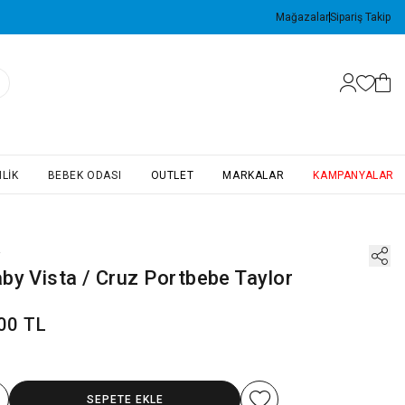
Mağazalar
Sipariş Takip
LIK
BEBEK ODASI
OUTLET
MARKALAR
KAMPANYALAR
y
by Vista / Cruz Portbebe Taylor
00 TL
SEPETE EKLE