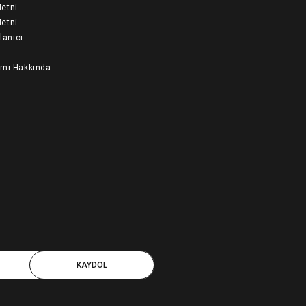
etni
etni
llanıcı
ımı Hakkında
KAYDOL