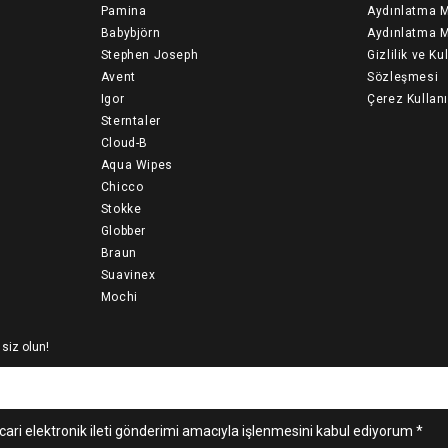
Pamina
Aydınlatma M
Babybjörn
Aydınlatma M
Stephen Joseph
Gizlilik ve Ku
Avent
Sözleşmesi
Igor
Çerez Kullan
Sterntaler
Cloud-B
Aqua Wipes
Chicco
Stokke
Globber
Braun
Suavinex
Mochi
 siz olun!
cari elektronik ileti gönderimi amacıyla işlenmesini kabul ediyorum *