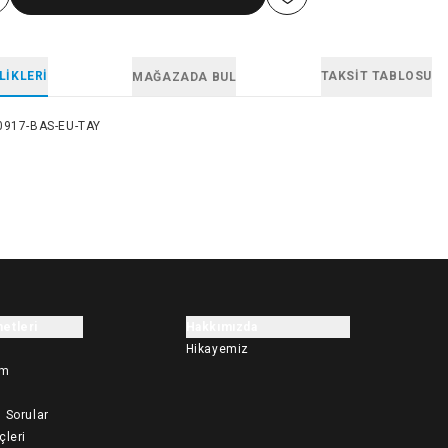
LIKLERI
TAKSIT TABLOSU
MAĞAZADA BUL
0917-BAS-EU-TAY
etleri
Hakkımızda
Hikayemiz
im
 Sorular
çleri