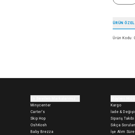
ÜRÜN ÖZEL
Ürün Kodu
:
En Sevilen Markalarımız
Müşteri Hizm
Minycenter
Kargo
Carter's
İade & Değiş
Skip Hop
Sipariş Takibi
OshKosh
Sıkça Sorulan
Baby Brezza
İşe Alım Süre