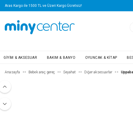
Aras Kargo ile 1500 TL ve Üzeri Kargo Ücretsiz!
GIYIM & AKSESUAR
BAKIM & BANYO
OYUNCAK & KITAP
BE
Anasayfa
Bebek araç gereç
Seyahat
Diğer aksesuarlar
Uppaba
>>
>>
>>
>>