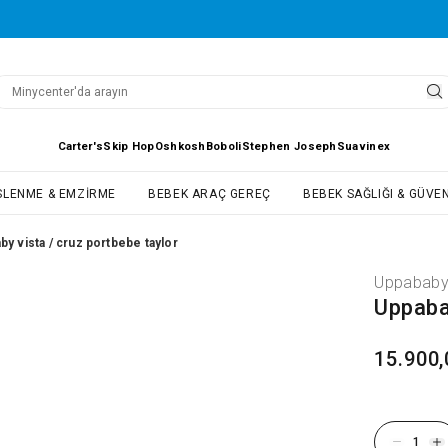
Carter's
Skip Hop
Oshkosh
Boboli
Stephen Joseph
Suavinex
SLENME & EMZIRME
BEBEK ARAÇ GEREÇ
BEBEK SAĞLIĞI & GÜVEN
by vista / cruz portbebe taylor
Uppabab
Uppaba
15.900,