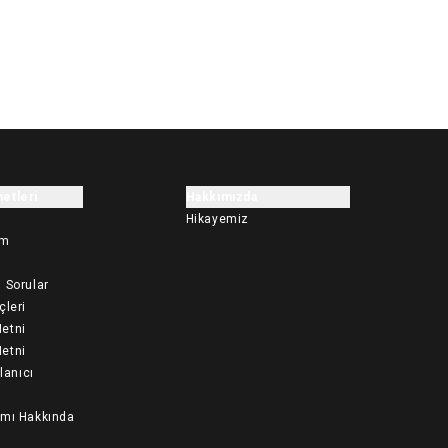
etleri
Hakkımızda
Hikayemiz
im
 Sorular
çleri
etni
etni
llanıcı
ımı Hakkında