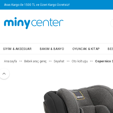
Aras Kargo ile 1500 TL ve Üzeri Kargo Ücretsiz!
GIYIM & AKSESUAR
BAKIM & BANYO
OYUNCAK & KITAP
BE
Anasayfa
Bebek araç gereç
Seyahat
Oto koltuğu
Copernico 3
>>
>>
>>
>>