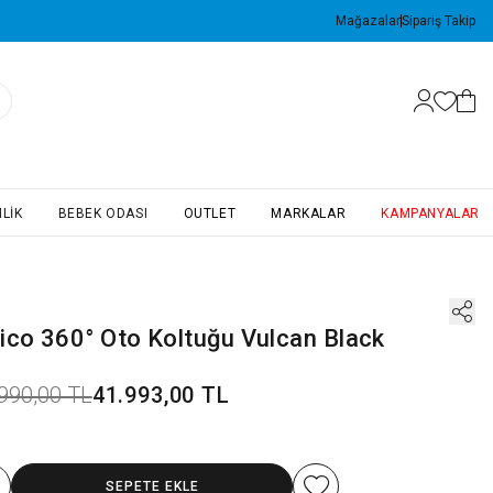
Mağazalar
Sipariş Takip
LIK
BEBEK ODASI
OUTLET
MARKALAR
KAMPANYALAR
ico 360° Oto Koltuğu Vulcan Black
990,00 TL
41.993,00 TL
SEPETE EKLE