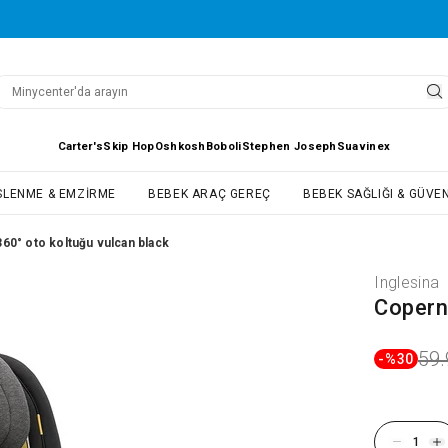
Carter's
Skip Hop
Oshkosh
Boboli
Stephen Joseph
Suavinex
SLENME & EMZIRME
BEBEK ARAÇ GEREÇ
BEBEK SAĞLIĞI & GÜVEN
60° oto koltuğu vulcan black
Inglesina
Copern
59.
-%
30