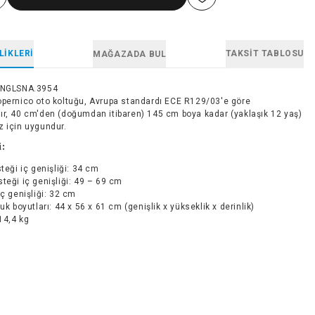
LIKLERI
TAKSIT TABLOSU
MAĞAZADA BUL
INGLSNA.3954
opernico oto koltuğu, Avrupa standardı ECE R129/03'e göre
ır, 40 cm'den (doğumdan itibaren) 145 cm boya kadar (yaklaşık 12 yaş)
z için uygundur.
i:
steği iç genişliği: 34 cm
teği iç genişliği: 49 – 69 cm
iç genişliği: 32 cm
tuk boyutları: 44 x 56 x 61 cm (genişlik x yükseklik x derinlik)
 14,4 kg