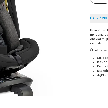
ÜRÜN ÖZEL
Ürün Kodu
:
Inglesina C
onaylanmışt
çocuklarımı
Özellikler
Sırt de
Baş des
Koltuk 
Dış kol
Ağırlık