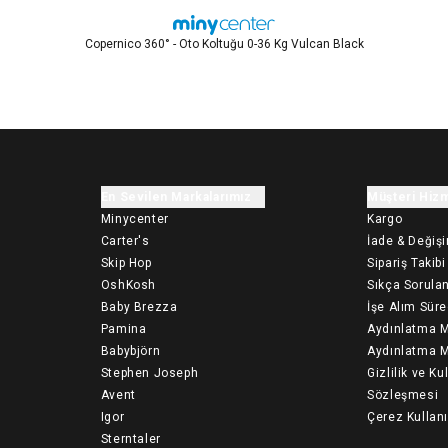
Copernico 360° - Oto Koltuğu 0-36 Kg Vulcan Black
En Sevilen Markalarımız
Müşteri Hizm
Minycenter
Kargo
Carter's
İade & Değiş
Skip Hop
Sipariş Takibi
OshKosh
Sıkça Sorulan
Baby Brezza
İşe Alım Süre
Pamina
Aydınlatma M
Babybjörn
Aydınlatma M
Stephen Joseph
Gizlilik ve Ku
Avent
Sözleşmesi
Igor
Çerez Kullan
Sterntaler