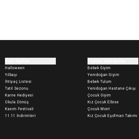
Özel Sayfalar
Popüler Kategoriler
Halloween
Bebek Giyim
Yılbaşı
Yenidoğan Giyim
İhtiyaç Listesi
Bebek Tulum
Tatil Sezonu
Yenidoğan Hastane Çıkışı
Karne Hediyesi
Çocuk Giyim
Okula Dönüş
Kız Çocuk Elbise
Kasım Festivali
Çocuk Mont
11.11 İndirimleri
Kız Çocuk Eşofman Takımı