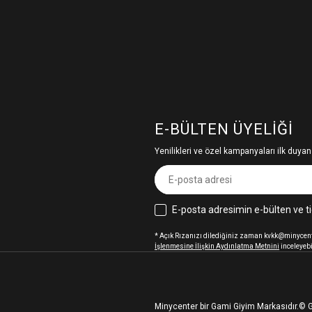
E-BÜLTEN ÜYELIĞI
Yenilikleri ve özel kampanyaları ilk duyan
E-posta adresimin e-bülten ve ti
* Açık Rızanızı dilediğiniz zaman kvkk@minycenter
İşlenmesine İlişkin Aydınlatma Metnini
inceleyebi
Minycenter bir Gami Giyim Markasıdır.
© G