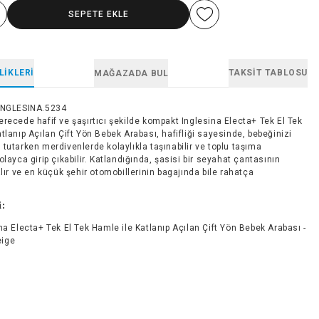
SEPETE EKLE
LIKLERI
TAKSIT TABLOSU
MAĞAZADA BUL
INGLESINA.5234
recede hafif ve şaşırtıcı şekilde kompakt Inglesina Electa+ Tek El Tek
tlanıp Açılan Çift Yön Bebek Arabası, hafifliği sayesinde, bebeğinizi
tutarken merdivenlerde kolaylıkla taşınabilir ve toplu taşıma
olayca girip çıkabilir. Katlandığında, şasisi bir seyahat çantasının
alır ve en küçük şehir otomobillerinin bagajında bile rahatça
!
i:
na Electa+ Tek El Tek Hamle ile Katlanıp Açılan Çift Yön Bebek Arabası -
eige