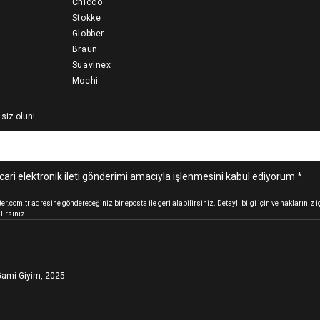
Chicco
Stokke
Globber
Braun
Suavinex
Mochi
 siz olun!
cari elektronik ileti gönderimi amacıyla işlenmesini kabul ediyorum *
.com.tr adresine göndereceğiniz bir eposta ile geri alabilirsiniz. Detaylı bilgi için ve haklarınız
lirsiniz.
ami Giyim, 2025