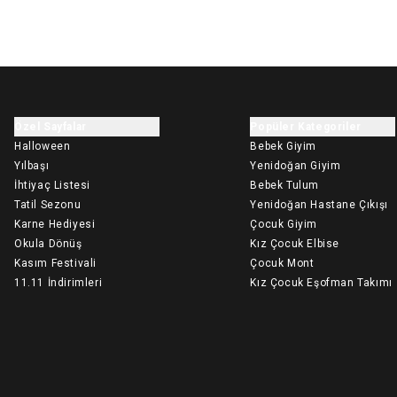
Özel Sayfalar
Popüler Kategoriler
Halloween
Bebek Giyim
Yılbaşı
Yenidoğan Giyim
İhtiyaç Listesi
Bebek Tulum
Tatil Sezonu
Yenidoğan Hastane Çıkışı
Karne Hediyesi
Çocuk Giyim
Okula Dönüş
Kız Çocuk Elbise
Kasım Festivali
Çocuk Mont
11.11 İndirimleri
Kız Çocuk Eşofman Takımı