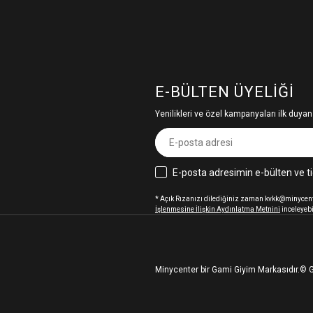
E-BÜLTEN ÜYELIĞI
Yenilikleri ve özel kampanyaları ilk duyan
E-posta adresimin e-bülten ve ti
* Açık Rızanızı dilediğiniz zaman kvkk@minycenter
İşlenmesine İlişkin Aydınlatma Metnini
inceleyebi
Minycenter bir Gami Giyim Markasıdır.
© G