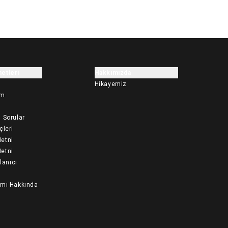
etleri
Hakkımızda
Hikayemiz
im
 Sorular
çleri
etni
etni
llanıcı
ımı Hakkında