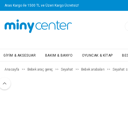
Aras Kargo ile 1500 TL ve Üzeri Kargo Ücretsiz!
GIYIM & AKSESUAR
BAKIM & BANYO
OYUNCAK & KITAP
BE
Anasayfa
Bebek araç gereç
Seyahat
Bebek arabaları
Seyahat s
>>
>>
>>
>>