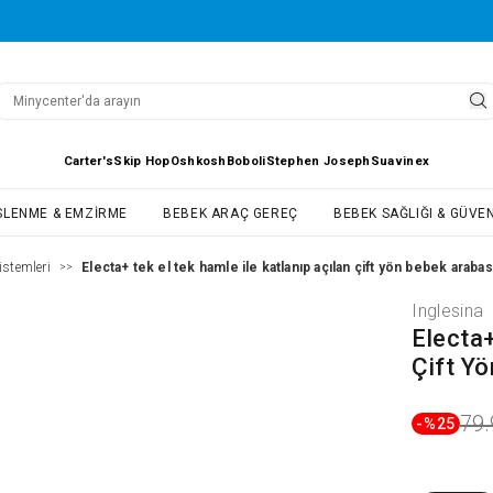
Carter's
Skip Hop
Oshkosh
Boboli
Stephen Joseph
Suavinex
SLENME & EMZIRME
BEBEK ARAÇ GEREÇ
BEBEK SAĞLIĞI & GÜVEN
istemleri
Electa+ tek el tek hamle ile katlanıp açılan çift yön bebek arabas
>>
Inglesina
Electa+
Çift Yö
79.
-%
25