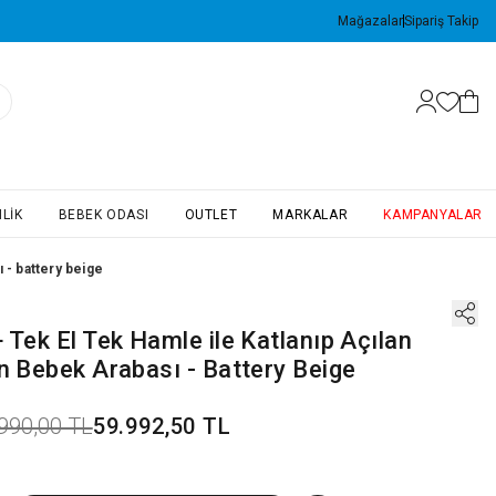
Mağazalar
Sipariş Takip
LIK
BEBEK ODASI
OUTLET
MARKALAR
KAMPANYALAR
ı - battery beige
 Tek El Tek Hamle ile Katlanıp Açılan
n Bebek Arabası - Battery Beige
990,00 TL
59.992,50 TL